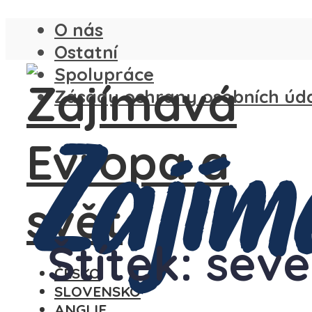
O nás
Ostatní
Spolupráce
Zásady ochrany osobních úd
Štítek: sev
ČESKO
SLOVENSKO
ANGLIE