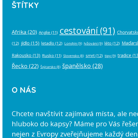
ŠTÍTKY
cestování
(91)
Afrika
(20)
Chorvatsk
Anglie
(11)
jídlo
(15)
Maďars
(12)
letadlo
(12)
léto
(12)
Londýn
(9)
lyžování
(9)
Rakousko
(13)
tradice
(13
Rusko
(11)
smrt
(12)
tipy
(9)
Slovensko
(8)
španělsko
(28)
Řecko
(22)
Švýcarsko
(8)
O NÁS
Chcete navštívit zajímavá místa, ale n
hluboko do kapsy? Máme pro Vás řešení
nejen z Evropy zveřejňujeme každý den