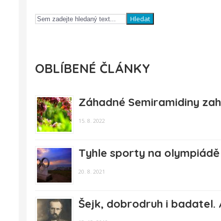
Hledat
OBLÍBENÉ ČLÁNKY
Záhadné Semiramidiny zahr
15. 8. 2022
Tyhle sporty na olympiádě u
20. 8. 2021
Šejk, dobrodruh i badatel. 