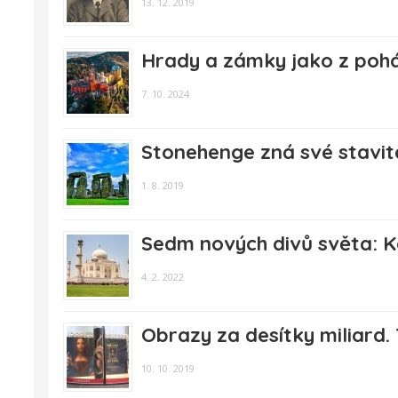
13. 12. 2019
Hrady a zámky jako z pohá
7. 10. 2024
Stonehenge zná své stavite
1. 8. 2019
Sedm nových divů světa: K
4. 2. 2022
Obrazy za desítky miliard.
10. 10. 2019