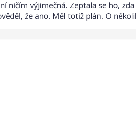
ení ničím výjimečná. Zeptala se ho, zd
ěděl, že ano. Měl totiž plán. O několik