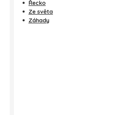
Řecko
Ze světa
Záhady