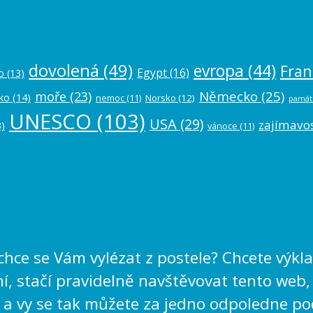
dovolená
(49)
evropa
(44)
Fran
Egypt
(16)
o
(13)
Německo
(25)
moře
(23)
ko
(14)
nemoc
(11)
Norsko
(12)
památ
UNESCO
(103)
USA
(29)
zajímavos
)
vánoce
(11)
echce se Vám vylézat z postele? Chcete výk
, stačí pravidelně navštěvovat tento web,
 a vy se tak můžete za jedno odpoledne po