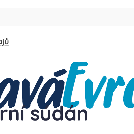
ajů
erní súdán