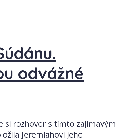
Súdánu.
jsou odvážné
e si rozhovor s tímto zajímavým
ožila Jeremiahovi jeho