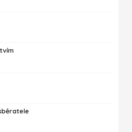
stvím
sběratele