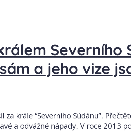
králem Severního 
m sám a jeho vize 
l za krále “Severního Súdánu”. Přečtět
é a odvážné nápady. V roce 2013 pol