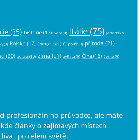
Itálie
(75)
cie
(35)
historie
(17)
japonsko
hory
(9)
příroda
(21)
Polsko
(17)
Portugalsko
(10)
poušť
(9)
ky
(8)
zima
(21)
ti
(20)
Čína
(16)
zdraví
(10)
zvířata
(9)
česko
(9)
lad profesionálního průvodce, ale máte
 kde články o zajímavých místech
dívat po celém světě.