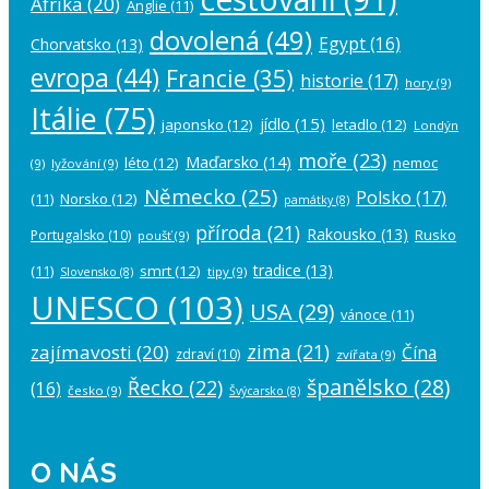
Afrika
(20)
Anglie
(11)
dovolená
(49)
Egypt
(16)
Chorvatsko
(13)
evropa
(44)
Francie
(35)
historie
(17)
hory
(9)
Itálie
(75)
jídlo
(15)
japonsko
(12)
letadlo
(12)
Londýn
moře
(23)
Maďarsko
(14)
léto
(12)
nemoc
(9)
lyžování
(9)
Německo
(25)
Polsko
(17)
(11)
Norsko
(12)
památky
(8)
příroda
(21)
Rakousko
(13)
Rusko
Portugalsko
(10)
poušť
(9)
tradice
(13)
(11)
smrt
(12)
tipy
(9)
Slovensko
(8)
UNESCO
(103)
USA
(29)
vánoce
(11)
zima
(21)
zajímavosti
(20)
Čína
zdraví
(10)
zvířata
(9)
španělsko
(28)
Řecko
(22)
(16)
česko
(9)
Švýcarsko
(8)
O NÁS