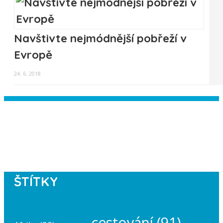
Navštivte nejmódnější pobřeží v
Evropě
24. 6. 2018
Instagram has returned empty data.
Please authorize your Instagram
account in the
plugin settings
.
ŠTÍTKY
cestování
(91)