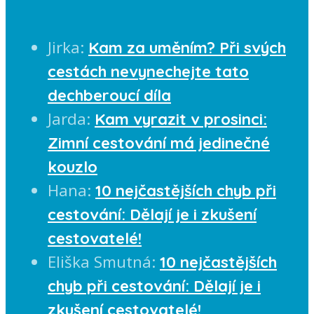
Jirka
:
Kam za uměním? Při svých
cestách nevynechejte tato
dechberoucí díla
Jarda
:
Kam vyrazit v prosinci:
Zimní cestování má jedinečné
kouzlo
Hana
:
10 nejčastějších chyb při
cestování: Dělají je i zkušení
cestovatelé!
Eliška Smutná
:
10 nejčastějších
chyb při cestování: Dělají je i
zkušení cestovatelé!