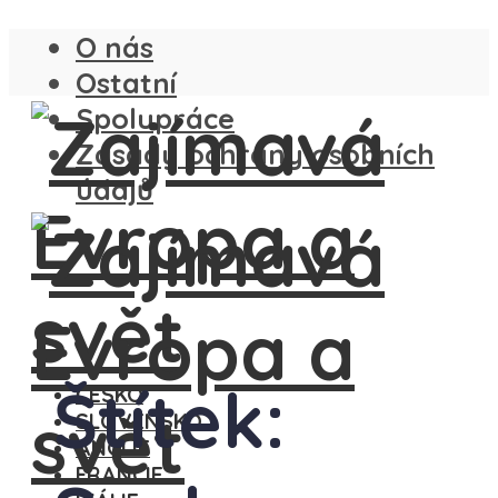
O nás
Ostatní
Spolupráce
Zásady ochrany osobních
údajů
Štítek:
ČESKO
SLOVENSKO
ANGLIE
FRANCIE