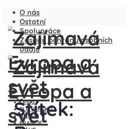
O nás
Ostatní
Spolupráce
Zásady ochrany osobních
údajů
Štítek:
ČESKO
SLOVENSKO
ANGLIE
FRANCIE