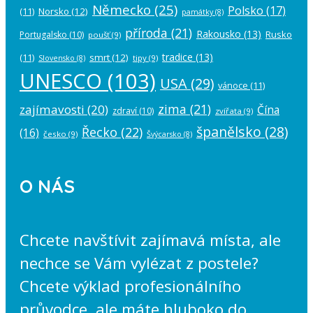
Německo
(25)
Polsko
(17)
(11)
Norsko
(12)
památky
(8)
příroda
(21)
Rakousko
(13)
Rusko
Portugalsko
(10)
poušť
(9)
tradice
(13)
(11)
smrt
(12)
tipy
(9)
Slovensko
(8)
UNESCO
(103)
USA
(29)
vánoce
(11)
zima
(21)
zajímavosti
(20)
Čína
zdraví
(10)
zvířata
(9)
španělsko
(28)
Řecko
(22)
(16)
česko
(9)
Švýcarsko
(8)
O NÁS
Chcete navštívit zajímavá místa, ale
nechce se Vám vylézat z postele?
Chcete výklad profesionálního
průvodce, ale máte hluboko do