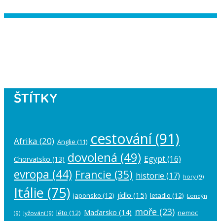
Instagram has returned empty data.
Please authorize your Instagram
account in the
plugin settings
.
ŠTÍTKY
cestování
(91)
Afrika
(20)
Anglie
(11)
dovolená
(49)
Egypt
(16)
Chorvatsko
(13)
evropa
(44)
Francie
(35)
historie
(17)
hory
(9)
Itálie
(75)
jídlo
(15)
japonsko
(12)
letadlo
(12)
Londýn
moře
(23)
Maďarsko
(14)
léto
(12)
nemoc
(9)
lyžování
(9)