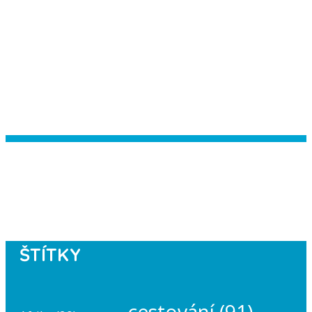
Instagram has returned empty data.
Please authorize your Instagram
account in the
plugin settings
.
ŠTÍTKY
cestování
(91)