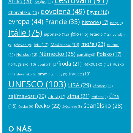
Afrika
(20)
Anglie
(11)
dovolená
(49)
Egypt
(16)
Chorvatsko
(13)
evropa
(44)
Francie
(35)
historie
(17)
hory
(9)
Itálie
(75)
jídlo
(15)
japonsko
(12)
letadlo
(12)
Londýn
moře
(23)
Maďarsko
(14)
léto
(12)
nemoc
(9)
lyžování
(9)
Německo
(25)
Polsko
(17)
(11)
Norsko
(12)
památky
(8)
příroda
(21)
Rakousko
(13)
Rusko
Portugalsko
(10)
poušť
(9)
tradice
(13)
(11)
smrt
(12)
tipy
(9)
Slovensko
(8)
UNESCO
(103)
USA
(29)
vánoce
(11)
zima
(21)
zajímavosti
(20)
Čína
zdraví
(10)
zvířata
(9)
španělsko
(28)
Řecko
(22)
(16)
česko
(9)
Švýcarsko
(8)
O NÁS