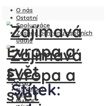
O nás
Ostatní
Spolupráce
Zásady ochrany osobních
údajů
Štítek:
ČESKO
SLOVENSKO
ANGLIE
FRANCIE