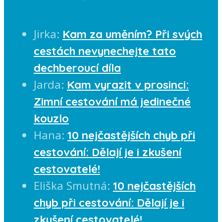
Jirka
:
Kam za uměním? Při svých
cestách nevynechejte tato
dechberoucí díla
Jarda
:
Kam vyrazit v prosinci:
Zimní cestování má jedinečné
kouzlo
Hana
:
10 nejčastějších chyb při
cestování: Dělají je i zkušení
cestovatelé!
Eliška Smutná
:
10 nejčastějších
chyb při cestování: Dělají je i
zkušení cestovatelé!