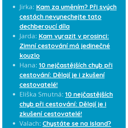
Jirka
:
Kam za uměním? Při svých
cestách nevynechejte tato
dechberoucí díla
Jarda
:
Kam vyrazit v prosinci:
Zimní cestování má jedinečné
kouzlo
Hana
:
10 nejčastějších chyb při
cestování: Dělají je i zkušení
cestovatelé!
Eliška Smutná
:
10 nejčastějších
chyb při cestování: Dělají je i
zkušení cestovatelé!
Valach
:
Chystáte se na Island?