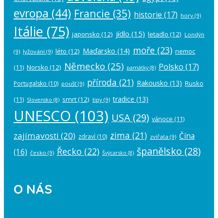
evropa
(44)
Francie
(35)
historie
(17)
hory
(9)
Itálie
(75)
jídlo
(15)
japonsko
(12)
letadlo
(12)
Londýn
moře
(23)
Maďarsko
(14)
léto
(12)
nemoc
(9)
lyžování
(9)
Německo
(25)
Polsko
(17)
(11)
Norsko
(12)
památky
(8)
příroda
(21)
Rakousko
(13)
Rusko
Portugalsko
(10)
poušť
(9)
tradice
(13)
(11)
smrt
(12)
tipy
(9)
Slovensko
(8)
UNESCO
(103)
USA
(29)
vánoce
(11)
zima
(21)
zajímavosti
(20)
Čína
zdraví
(10)
zvířata
(9)
španělsko
(28)
Řecko
(22)
(16)
česko
(9)
Švýcarsko
(8)
O NÁS