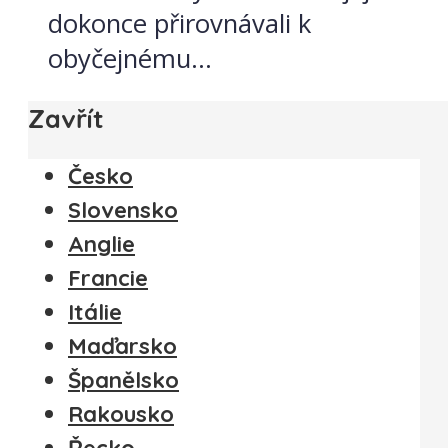
dokonce přirovnávali k
obyčejnému...
Zavřít
Česko
Slovensko
Anglie
Francie
Itálie
Maďarsko
Španělsko
Rakousko
Řecko