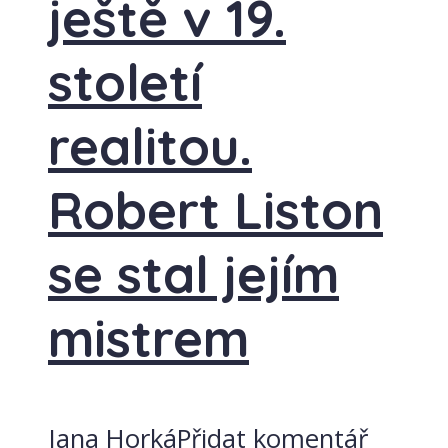
ještě v 19.
století
realitou.
Robert Liston
se stal jejím
mistrem
Jana Horká
Přidat komentář