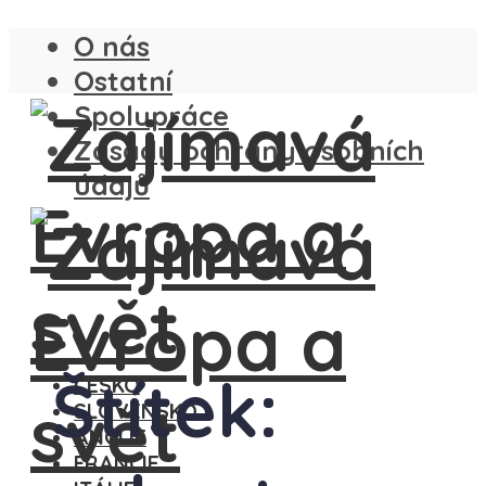
O nás
Ostatní
Spolupráce
Zásady ochrany osobních
údajů
Štítek:
ČESKO
SLOVENSKO
ANGLIE
FRANCIE