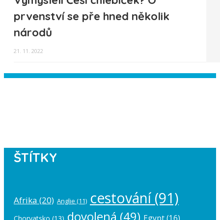
Vymysleli Češi chlebíček? O
prvenství se pře hned několik
národů
21. 11. 2022
Instagram has returned empty data.
Please authorize your Instagram
account in the
plugin settings
.
ŠTÍTKY
cestování
(91)
Afrika
(20)
Anglie
(11)
dovolená
(49)
Egypt
(16)
Chorvatsko
(13)