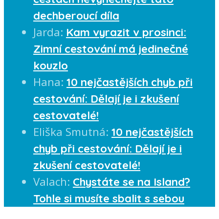
dechberoucí díla
Jarda
:
Kam vyrazit v prosinci:
Zimní cestování má jedinečné
kouzlo
Hana
:
10 nejčastějších chyb při
cestování: Dělají je i zkušení
cestovatelé!
Eliška Smutná
:
10 nejčastějších
chyb při cestování: Dělají je i
zkušení cestovatelé!
Valach
:
Chystáte se na Island?
Tohle si musíte sbalit s sebou