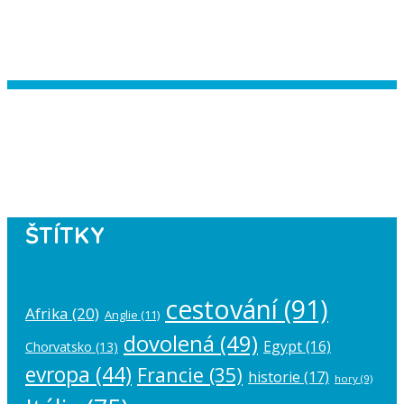
Instagram has returned empty data.
Please authorize your Instagram
account in the
plugin settings
.
ŠTÍTKY
cestování
(91)
Afrika
(20)
Anglie
(11)
dovolená
(49)
Egypt
(16)
Chorvatsko
(13)
evropa
(44)
Francie
(35)
historie
(17)
hory
(9)