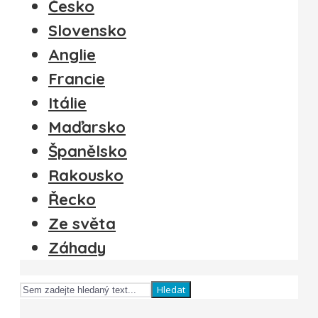
Česko
Slovensko
Anglie
Francie
Itálie
Maďarsko
Španělsko
Rakousko
Řecko
Ze světa
Záhady
Hledat