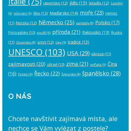
Itálie
(75)
jídlo
(15)
japonsko
(12)
letadlo
(12)
Londýn
moře
(23)
Maďarsko
(14)
léto
(12)
nemoc
(9)
lyžování
(9)
Německo
(25)
Polsko
(17)
(11)
Norsko
(12)
památky
(8)
příroda
(21)
Rakousko
(13)
Rusko
Portugalsko
(10)
poušť
(9)
tradice
(13)
(11)
smrt
(12)
tipy
(9)
Slovensko
(8)
UNESCO
(103)
USA
(29)
vánoce
(11)
zima
(21)
zajímavosti
(20)
Čína
zdraví
(10)
zvířata
(9)
španělsko
(28)
Řecko
(22)
(16)
česko
(9)
Švýcarsko
(8)
O NÁS
Chcete navštívit zajímavá místa, ale
nechce se Vám vylézat z postele?