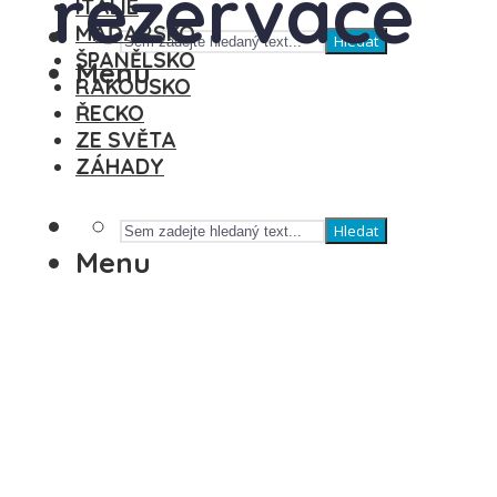
rezervace
ITÁLIE
MAĎARSKO
Hledat
ŠPANĚLSKO
Menu
RAKOUSKO
ŘECKO
ZE SVĚTA
ZÁHADY
Hledat
Menu