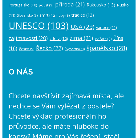
příroda
(21)
Rakousko
(13)
Rusko
Portugalsko
(10)
poušť
(9)
tradice
(13)
(11)
smrt
(12)
tipy
(9)
Slovensko
(8)
UNESCO
(103)
USA
(29)
vánoce
(11)
zima
(21)
zajímavosti
(20)
Čína
zdraví
(10)
zvířata
(9)
španělsko
(28)
Řecko
(22)
(16)
česko
(9)
Švýcarsko
(8)
O NÁS
Chcete navštívit zajímavá místa, ale
nechce se Vám vylézat z postele?
Chcete výklad profesionálního
průvodce, ale máte hluboko do
kapsy? Máme pro Vás řešení, stačí