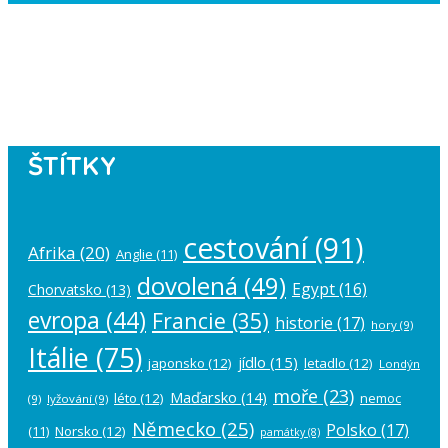
Instagram has returned empty data.
Please authorize your Instagram
account in the
plugin settings
.
ŠTÍTKY
cestování
(91)
Afrika
(20)
Anglie
(11)
dovolená
(49)
Egypt
(16)
Chorvatsko
(13)
evropa
(44)
Francie
(35)
historie
(17)
hory
(9)
Itálie
(75)
jídlo
(15)
japonsko
(12)
letadlo
(12)
Londýn
moře
(23)
Maďarsko
(14)
léto
(12)
nemoc
(9)
lyžování
(9)
Německo
(25)
Polsko
(17)
(11)
Norsko
(12)
památky
(8)