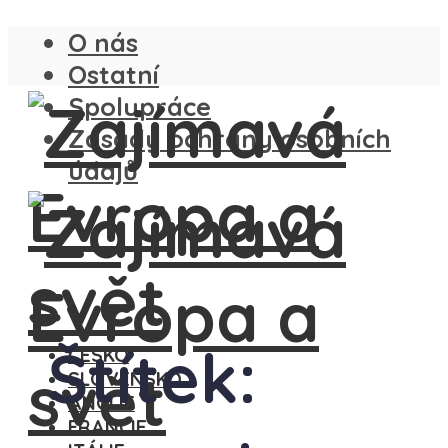
O nás
Ostatní
Spolupráce
Zásady ochrany osobních
údajů
Štítek:
ČESKO
SLOVENSKO
ANGLIE
FRANCIE