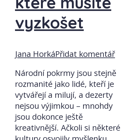
které musíte
vyzkošet
Jana Horká
Přidat komentář
Národní pokrmy jsou stejně
rozmanité jako lidé, kteří je
vytvářejí a milují, a dezerty
nejsou výjimkou – mnohdy
jsou dokonce ještě
kreativnější. Ačkoli si některé
kultury osvojily myšlenku