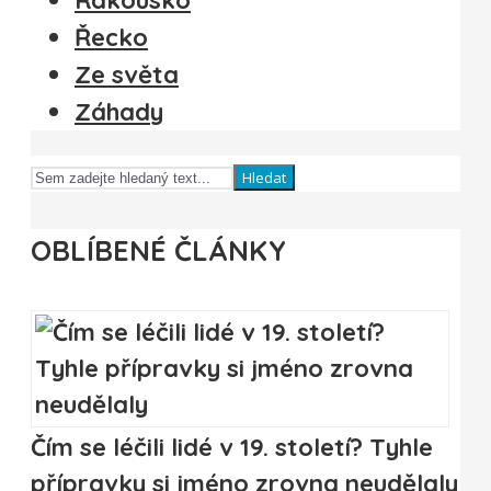
Rakousko
Řecko
Ze světa
Záhady
Hledat
OBLÍBENÉ ČLÁNKY
Čím se léčili lidé v 19. století? Tyhle
přípravky si jméno zrovna neudělaly