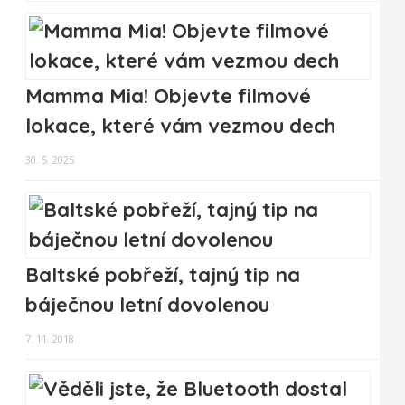
Mamma Mia! Objevte filmové
lokace, které vám vezmou dech
30. 5. 2025
Baltské pobřeží, tajný tip na
báječnou letní dovolenou
7. 11. 2018