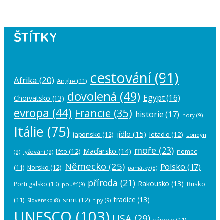
ŠTÍTKY
cestování
(91)
Afrika
(20)
Anglie
(11)
dovolená
(49)
Egypt
(16)
Chorvatsko
(13)
evropa
(44)
Francie
(35)
historie
(17)
hory
(9)
Itálie
(75)
jídlo
(15)
japonsko
(12)
letadlo
(12)
Londýn
moře
(23)
Maďarsko
(14)
léto
(12)
nemoc
(9)
lyžování
(9)
Německo
(25)
Polsko
(17)
(11)
Norsko
(12)
památky
(8)
příroda
(21)
Rakousko
(13)
Rusko
Portugalsko
(10)
poušť
(9)
tradice
(13)
(11)
smrt
(12)
tipy
(9)
Slovensko
(8)
UNESCO
(103)
USA
(29)
vánoce
(11)