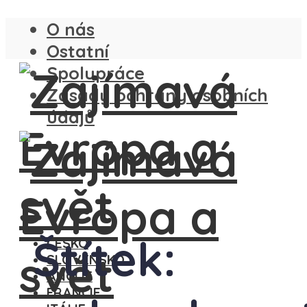
O nás
Ostatní
Spolupráce
Zásady ochrany osobních
údajů
Štítek:
ČESKO
SLOVENSKO
ANGLIE
FRANCIE