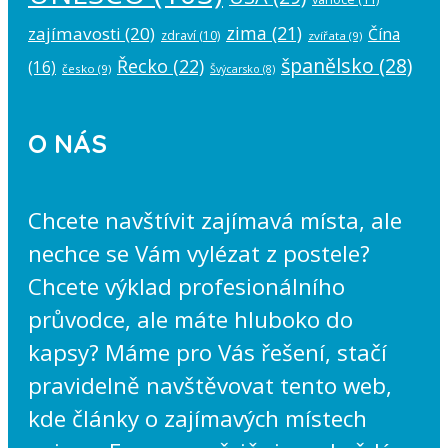
zima
(21)
zajímavosti
(20)
Čína
zdraví
(10)
zvířata
(9)
španělsko
(28)
Řecko
(22)
(16)
česko
(9)
Švýcarsko
(8)
O NÁS
Chcete navštívit zajímavá místa, ale
nechce se Vám vylézat z postele?
Chcete výklad profesionálního
průvodce, ale máte hluboko do
kapsy? Máme pro Vás řešení, stačí
pravidelně navštěvovat tento web,
kde články o zajímavých místech