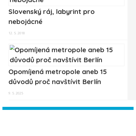
Slovenský ráj, labyrint pro
nebojácné
12. 5. 2018
Opomíjená metropole aneb 15
důvodů proč navštívit Berlín
9. 5. 2025
Instagram has returned empty data.
Please authorize your Instagram
account in the
plugin settings
.