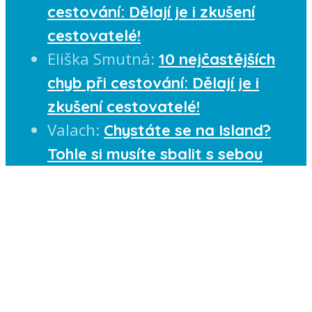
cestování: Dělají je i zkušení
cestovatelé!
Eliška Smutná
:
10 nejčastějších
chyb při cestování: Dělají je i
zkušení cestovatelé!
Valach
:
Chystáte se na Island?
Tohle si musíte sbalit s sebou