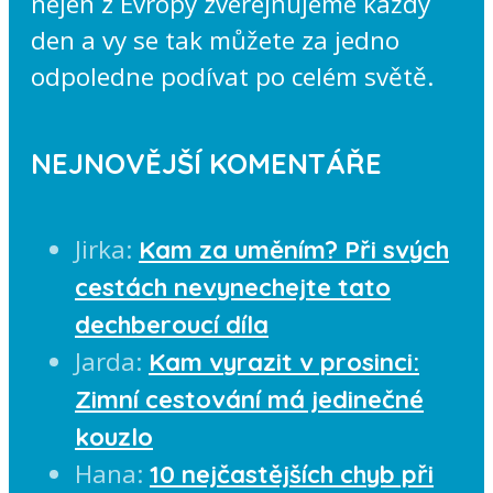
nejen z Evropy zveřejňujeme každý
den a vy se tak můžete za jedno
odpoledne podívat po celém světě.
NEJNOVĚJŠÍ KOMENTÁŘE
Jirka
:
Kam za uměním? Při svých
cestách nevynechejte tato
dechberoucí díla
Jarda
:
Kam vyrazit v prosinci:
Zimní cestování má jedinečné
kouzlo
Hana
:
10 nejčastějších chyb při