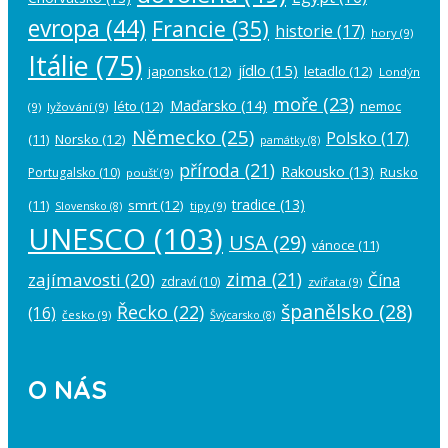
evropa
(44)
Francie
(35)
historie
(17)
hory
(9)
Itálie
(75)
jídlo
(15)
japonsko
(12)
letadlo
(12)
Londýn
moře
(23)
Maďarsko
(14)
léto
(12)
nemoc
(9)
lyžování
(9)
Německo
(25)
Polsko
(17)
(11)
Norsko
(12)
památky
(8)
příroda
(21)
Rakousko
(13)
Rusko
Portugalsko
(10)
poušť
(9)
tradice
(13)
(11)
smrt
(12)
tipy
(9)
Slovensko
(8)
UNESCO
(103)
USA
(29)
vánoce
(11)
zima
(21)
zajímavosti
(20)
Čína
zdraví
(10)
zvířata
(9)
španělsko
(28)
Řecko
(22)
(16)
česko
(9)
Švýcarsko
(8)
O NÁS