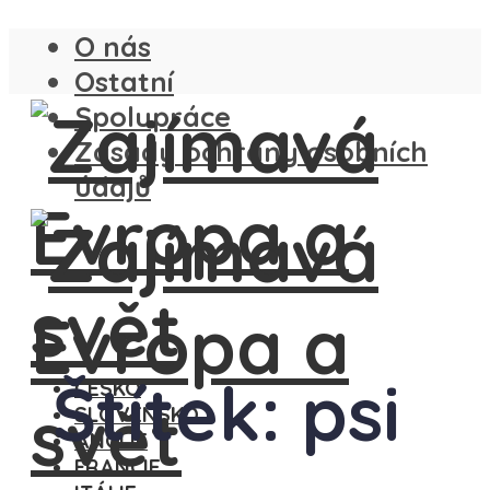
O nás
Ostatní
Spolupráce
Zásady ochrany osobních
údajů
Štítek: psi
ČESKO
SLOVENSKO
ANGLIE
FRANCIE