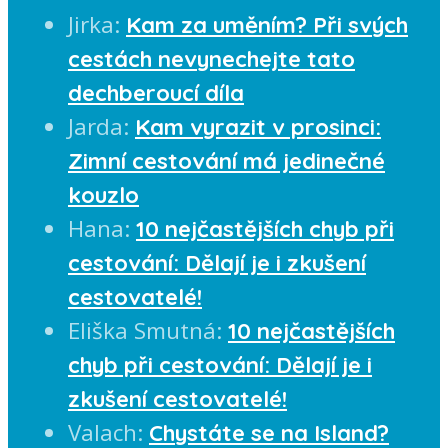
Jirka
:
Kam za uměním? Při svých
cestách nevynechejte tato
dechberoucí díla
Jarda
:
Kam vyrazit v prosinci:
Zimní cestování má jedinečné
kouzlo
Hana
:
10 nejčastějších chyb při
cestování: Dělají je i zkušení
cestovatelé!
Eliška Smutná
:
10 nejčastějších
chyb při cestování: Dělají je i
zkušení cestovatelé!
Valach
:
Chystáte se na Island?