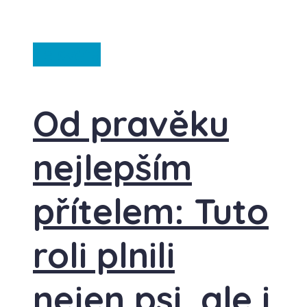
Ze světa
Od pravěku
nejlepším
přítelem: Tuto
roli plnili
nejen psi, ale i