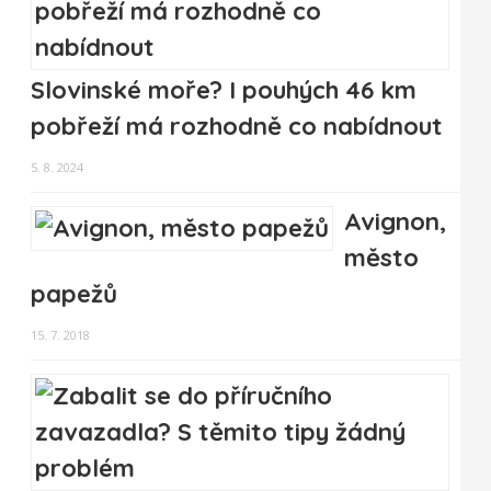
Slovinské moře? I pouhých 46 km
pobřeží má rozhodně co nabídnout
5. 8. 2024
Avignon,
město
papežů
15. 7. 2018