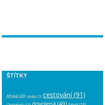
Instagram has returned empty data.
Please authorize your Instagram
account in the
plugin settings
.
ŠTÍTKY
cestování
(91)
Afrika
(20)
Anglie
(11)
dovolená
(49)
Egypt
(16)
Chorvatsko
(13)