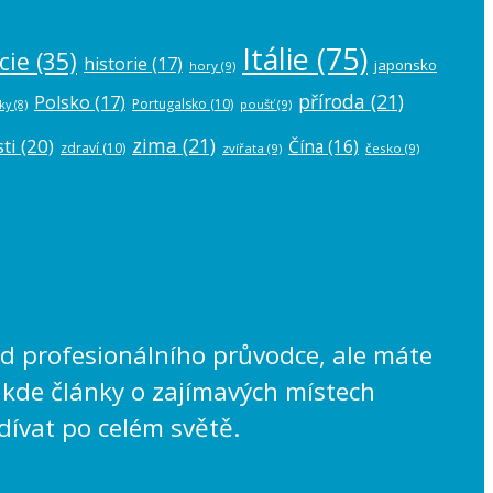
Itálie
(75)
cie
(35)
historie
(17)
japonsko
hory
(9)
příroda
(21)
Polsko
(17)
Portugalsko
(10)
poušť
(9)
ky
(8)
zima
(21)
ti
(20)
Čína
(16)
zdraví
(10)
zvířata
(9)
česko
(9)
lad profesionálního průvodce, ale máte
 kde články o zajímavých místech
dívat po celém světě.