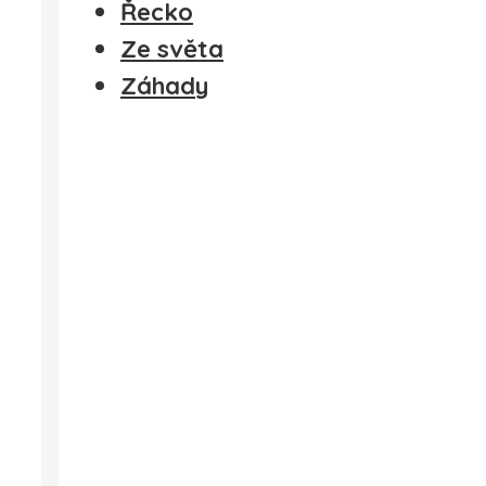
Řecko
Ze světa
Záhady