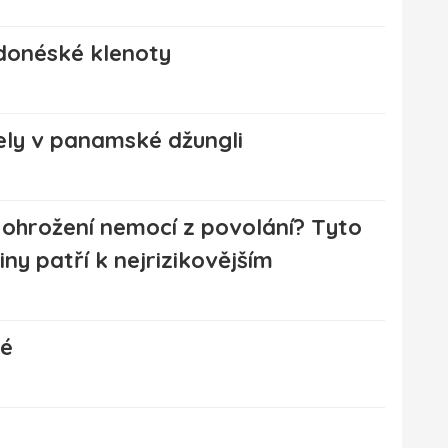
ndonéské klenoty
ely v panamské džungli
 ohrožení nemocí z povolání? Tyto
iny patří k nejrizikovějším
né