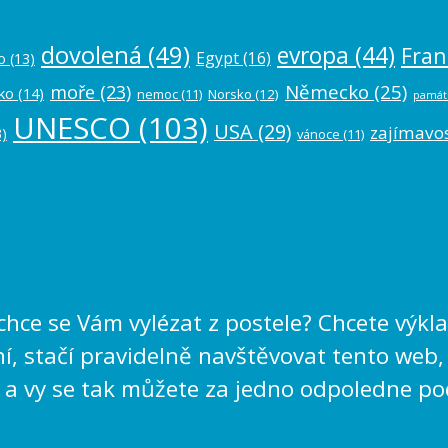
dovolená
(49)
evropa
(44)
Fran
Egypt
(16)
o
(13)
Německo
(25)
moře
(23)
ko
(14)
nemoc
(11)
Norsko
(12)
památ
UNESCO
(103)
USA
(29)
zajímavos
)
vánoce
(11)
echce se Vám vylézat z postele? Chcete výk
, stačí pravidelně navštěvovat tento web,
 a vy se tak můžete za jedno odpoledne po