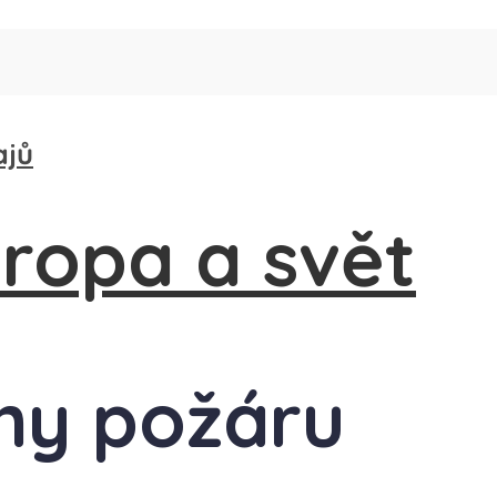
ajů
iny požáru