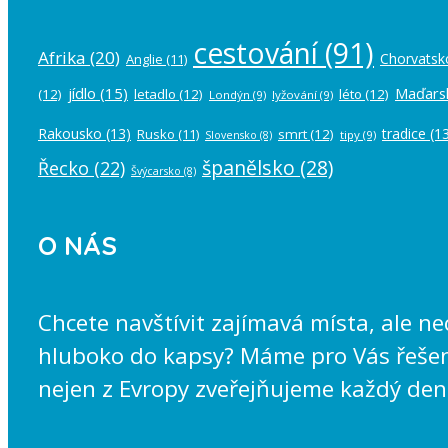
cestování
(91)
Afrika
(20)
Chorvatsk
Anglie
(11)
jídlo
(15)
Maďars
(12)
letadlo
(12)
léto
(12)
Londýn
(9)
lyžování
(9)
Rakousko
(13)
tradice
(13
Rusko
(11)
smrt
(12)
tipy
(9)
Slovensko
(8)
španělsko
(28)
Řecko
(22)
Švýcarsko
(8)
O NÁS
Chcete navštívit zajímavá místa, ale n
hluboko do kapsy? Máme pro Vás řešení
nejen z Evropy zveřejňujeme každý den