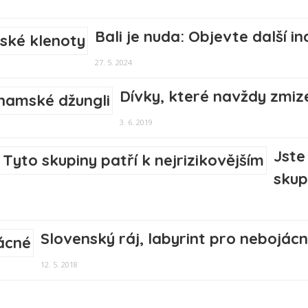
Bali je nuda: Objevte další i
27. 5. 2024
Dívky, které navždy zmiz
3. 6. 2019
Jste
skup
Slovenský ráj, labyrint pro nebojác
12. 5. 2018