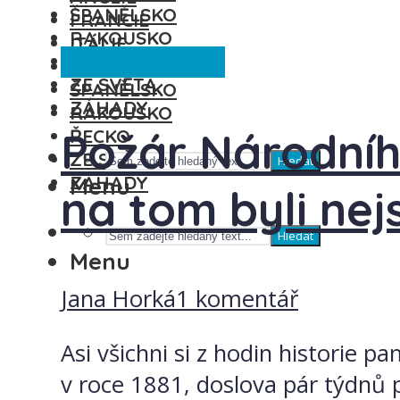
ŠPANĚLSKO
FRANCIE
RAKOUSKO
ITÁLIE
Česká republika
ŘECKO
MAĎARSKO
ZE SVĚTA
ŠPANĚLSKO
ZÁHADY
RAKOUSKO
Požár Národníh
ŘECKO
ZE SVĚTA
Hledat
ZÁHADY
Menu
na tom byli nej
Hledat
Menu
Jana Horká
1 komentář
Asi všichni si z hodin historie 
v roce 1881, doslova pár týdnů p