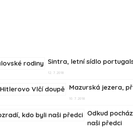
Sintra, letní sídlo portuga
12. 7. 2018
Mazurská jezera, pří
10. 7. 2018
Odkud pochází
naši předci