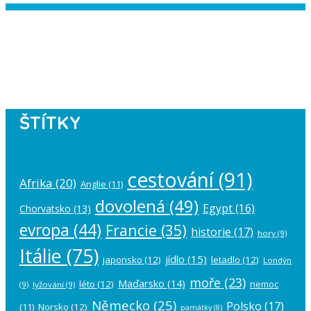
Instagram has returned empty data.
Please authorize your Instagram
account in the
plugin settings
.
ŠTÍTKY
cestování
(91)
Afrika
(20)
Anglie
(11)
dovolená
(49)
Egypt
(16)
Chorvatsko
(13)
evropa
(44)
Francie
(35)
historie
(17)
hory
(9)
Itálie
(75)
jídlo
(15)
japonsko
(12)
letadlo
(12)
Londýn
moře
(23)
Maďarsko
(14)
léto
(12)
nemoc
(9)
lyžování
(9)
Německo
(25)
Polsko
(17)
(11)
Norsko
(12)
památky
(8)