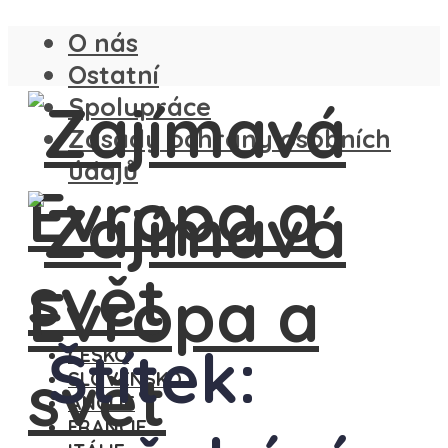
O nás
Ostatní
Spolupráce
Zásady ochrany osobních
údajů
Štítek:
ČESKO
SLOVENSKO
ANGLIE
FRANCIE