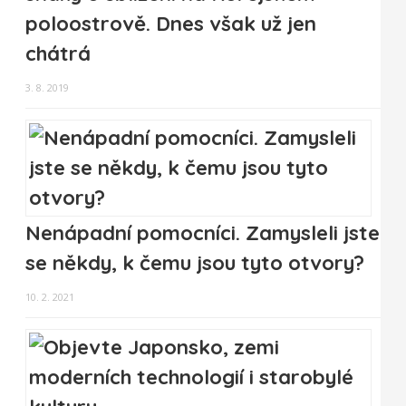
poloostrově. Dnes však už jen
chátrá
3. 8. 2019
Nenápadní pomocníci. Zamysleli jste
se někdy, k čemu jsou tyto otvory?
10. 2. 2021