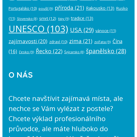
příroda
(21)
Rakousko
(13)
Rusko
Portugalsko
(10)
poušť
(9)
tradice
(13)
(11)
smrt
(12)
tipy
(9)
Slovensko
(8)
UNESCO
(103)
USA
(29)
vánoce
(11)
zima
(21)
zajímavosti
(20)
Čína
zdraví
(10)
zvířata
(9)
španělsko
(28)
Řecko
(22)
(16)
česko
(9)
Švýcarsko
(8)
O NÁS
Chcete navštívit zajímavá místa, ale
nechce se Vám vylézat z postele?
Chcete výklad profesionálního
průvodce, ale máte hluboko do