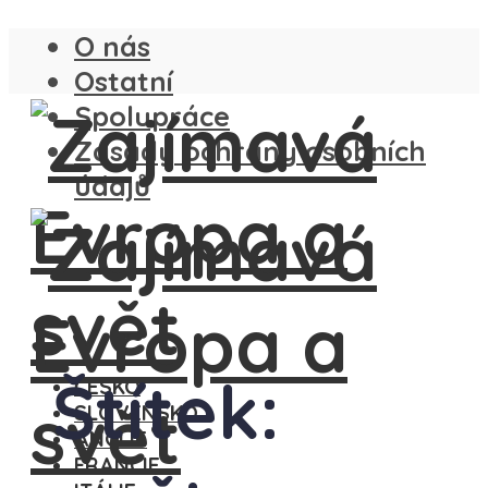
O nás
Ostatní
Spolupráce
Zásady ochrany osobních
údajů
Štítek:
ČESKO
SLOVENSKO
ANGLIE
FRANCIE