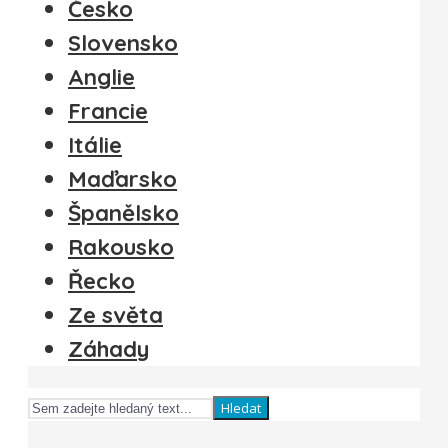
Česko
Slovensko
Anglie
Francie
Itálie
Maďarsko
Španělsko
Rakousko
Řecko
Ze světa
Záhady
Hledat