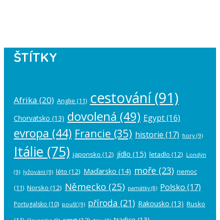
Please authorize your Instagram
account in the
plugin settings
.
ŠTÍTKY
cestování
(91)
Afrika
(20)
Anglie
(11)
dovolená
(49)
Egypt
(16)
Chorvatsko
(13)
evropa
(44)
Francie
(35)
historie
(17)
hory
(9)
Itálie
(75)
jídlo
(15)
japonsko
(12)
letadlo
(12)
Londýn
moře
(23)
Maďarsko
(14)
léto
(12)
nemoc
(9)
lyžování
(9)
Německo
(25)
Polsko
(17)
(11)
Norsko
(12)
památky
(8)
příroda
(21)
Rakousko
(13)
Rusko
Portugalsko
(10)
poušť
(9)
tradice
(13)
(11)
smrt
(12)