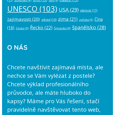
tipy
(9)
Slovensko
(8)
UNESCO
(103)
USA
(29)
vánoce
(11)
zima
(21)
zajímavosti
(20)
Čína
zdraví
(10)
zvířata
(9)
španělsko
(28)
Řecko
(22)
(16)
česko
(9)
Švýcarsko
(8)
O NÁS
Chcete navštívit zajímavá místa, ale
nechce se Vám vylézat z postele?
Chcete výklad profesionálního
průvodce, ale máte hluboko do
kapsy? Máme pro Vás řešení, stačí
pravidelně navštěvovat tento web,