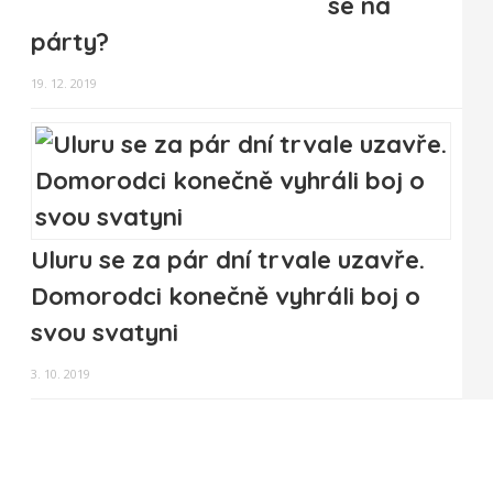
se na
párty?
19. 12. 2019
Uluru se za pár dní trvale uzavře.
Domorodci konečně vyhráli boj o
svou svatyni
3. 10. 2019