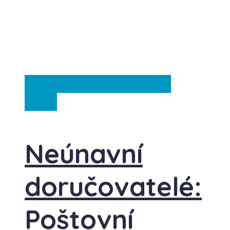
Anglie
Česká republika
Ze
světa
Neúnavní
doručovatelé:
Poštovní