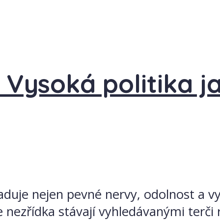
 Vysoká politika j
žaduje nejen pevné nervy, odolnost a vy
e nezřídka stávají vyhledávanými terči