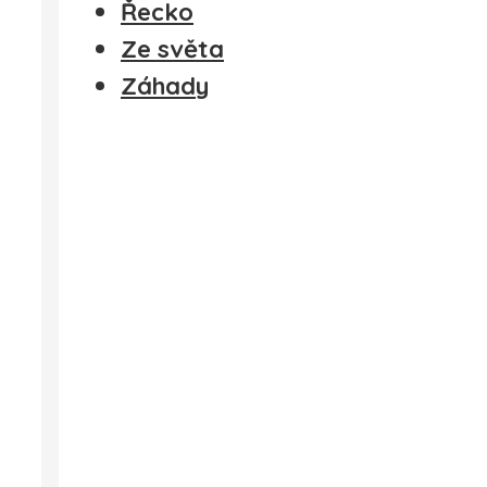
Řecko
Ze světa
Záhady