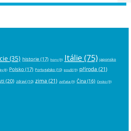
 the
plugin settings
.
Itálie
(75)
cie
(35)
historie
(17)
japonsko
hory
(9)
příroda
(21)
Polsko
(17)
Portugalsko
(10)
poušť
(9)
ky
(8)
zima
(21)
ti
(20)
Čína
(16)
zdraví
(10)
zvířata
(9)
česko
(9)