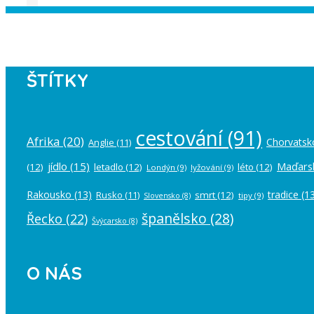
Instagram has returned empty data. Pl
ŠTÍTKY
cestování
(91)
Afrika
(20)
Chorvatsk
Anglie
(11)
jídlo
(15)
Maďars
(12)
letadlo
(12)
léto
(12)
Londýn
(9)
lyžování
(9)
Rakousko
(13)
tradice
(13
Rusko
(11)
smrt
(12)
tipy
(9)
Slovensko
(8)
španělsko
(28)
Řecko
(22)
Švýcarsko
(8)
O NÁS