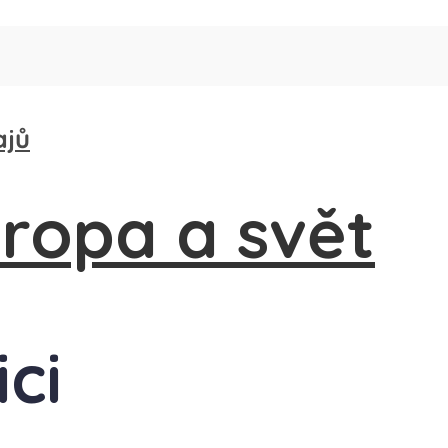
ajů
ici