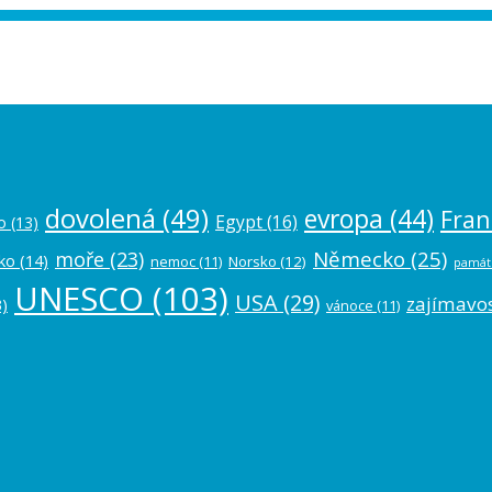
ease authorize your Instagram account in
dovolená
(49)
evropa
(44)
Fran
Egypt
(16)
o
(13)
Německo
(25)
moře
(23)
ko
(14)
nemoc
(11)
Norsko
(12)
památ
UNESCO
(103)
USA
(29)
zajímavos
)
vánoce
(11)