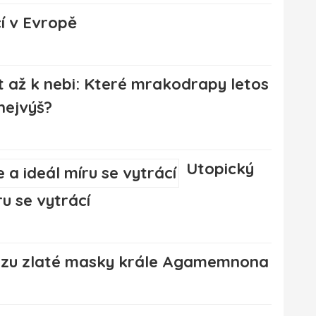
cí v Evropě
 až k nebi: Které mrakodrapy letos
nejvýš?
Utopický
ru se vytrácí
ezu zlaté masky krále Agamemnona