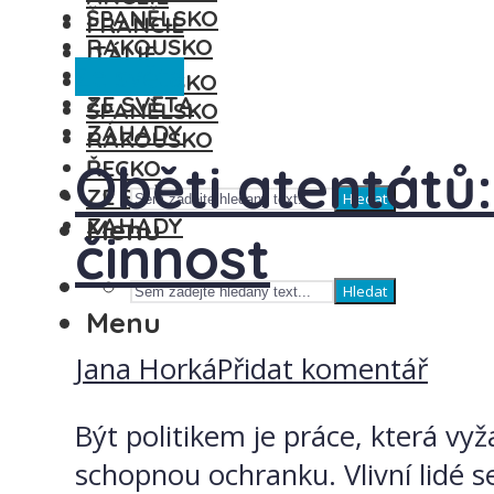
ŠPANĚLSKO
FRANCIE
RAKOUSKO
ITÁLIE
Ze světa
ŘECKO
MAĎARSKO
ZE SVĚTA
ŠPANĚLSKO
ZÁHADY
RAKOUSKO
Oběti atentátů:
ŘECKO
ZE SVĚTA
Hledat
ZÁHADY
Menu
činnost
Hledat
Menu
Jana Horká
Přidat komentář
Být politikem je práce, která vy
schopnou ochranku. Vlivní lidé s