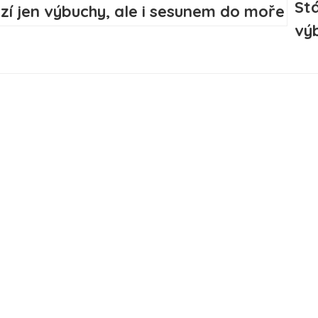
Stá
vý