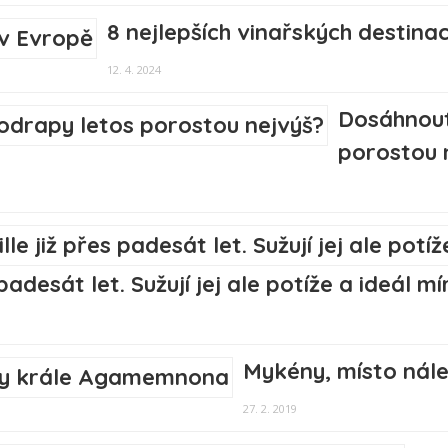
8 nejlepších vinařských destina
12. 4. 2024
Dosáhnout
porostou 
padesát let. Sužují jej ale potíže a ideál mí
Mykény, místo nál
27. 2. 2019