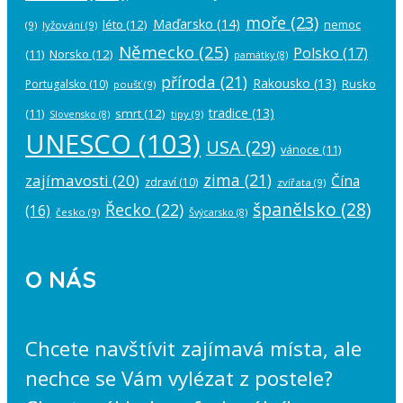
moře
(23)
Maďarsko
(14)
léto
(12)
nemoc
(9)
lyžování
(9)
Německo
(25)
Polsko
(17)
(11)
Norsko
(12)
památky
(8)
příroda
(21)
Rakousko
(13)
Rusko
Portugalsko
(10)
poušť
(9)
tradice
(13)
(11)
smrt
(12)
tipy
(9)
Slovensko
(8)
UNESCO
(103)
USA
(29)
vánoce
(11)
zima
(21)
zajímavosti
(20)
Čína
zdraví
(10)
zvířata
(9)
španělsko
(28)
Řecko
(22)
(16)
česko
(9)
Švýcarsko
(8)
O NÁS
Chcete navštívit zajímavá místa, ale
nechce se Vám vylézat z postele?