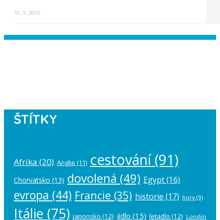
10. 3. 2025
Instagram has returned empty data.
Please authorize your Instagram
account in the
plugin settings
.
ŠTÍTKY
cestování
(91)
Afrika
(20)
Anglie
(11)
dovolená
(49)
Egypt
(16)
Chorvatsko
(13)
evropa
(44)
Francie
(35)
historie
(17)
hory
(9)
Itálie
(75)
jídlo
(15)
japonsko
(12)
letadlo
(12)
Londýn