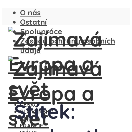
O nás
Ostatní
Spolupráce
Zásady ochrany osobních
údajů
Štítek:
ČESKO
SLOVENSKO
ANGLIE
FRANCIE