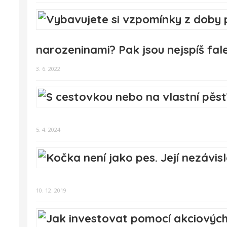
narozeninami? Pak jsou nejspíš fal
3. 6. 2022
5. 4. 2024
10. 12. 2019