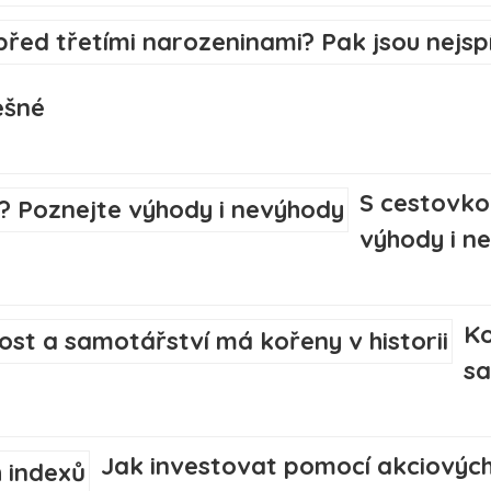
ešné
S cestovko
výhody i n
Ko
sa
Jak investovat pomocí akciových