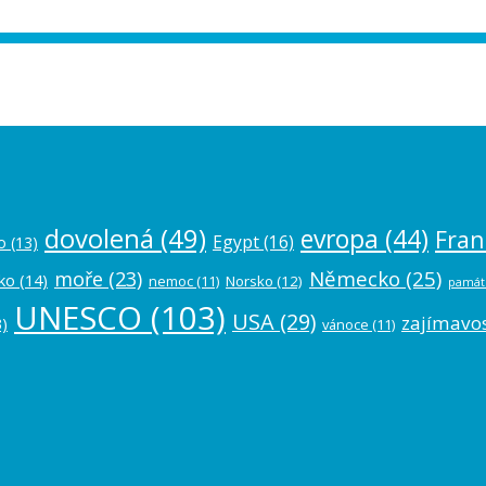
ease authorize your Instagram account in
dovolená
(49)
evropa
(44)
Fran
Egypt
(16)
o
(13)
Německo
(25)
moře
(23)
ko
(14)
nemoc
(11)
Norsko
(12)
památ
UNESCO
(103)
USA
(29)
zajímavos
)
vánoce
(11)