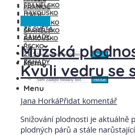
ŠPANĚLSKO
FRANCIE
RAKOUSKO
ITÁLIE
Ze světa
ŘECKO
MAĎARSKO
ZE SVĚTA
ŠPANĚLSKO
ZÁHADY
RAKOUSKO
Mužská plodnos
ŘECKO
ZE SVĚTA
Hledat
ZÁHADY
Menu
Kvůli vedru se 
Hledat
Menu
Jana Horká
Přidat komentář
Snižování plodnosti je aktuálně 
plodných párů a stále narůstají