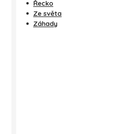
Řecko
Ze světa
Záhady