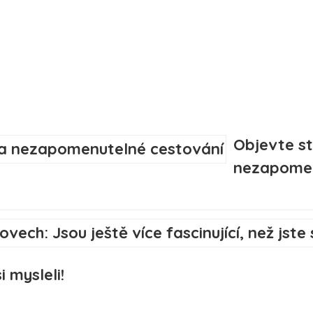
Objevte st
nezapomen
i mysleli!