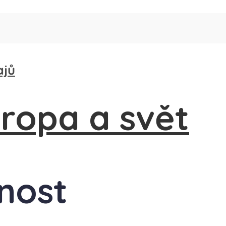
ajů
dnost