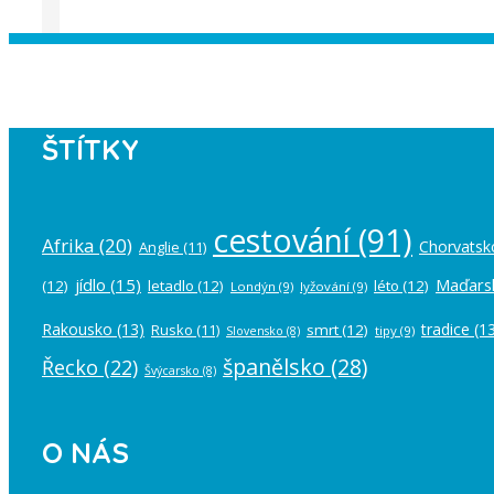
Instagram has returned empty data. Pl
ŠTÍTKY
cestování
(91)
Afrika
(20)
Chorvatsk
Anglie
(11)
jídlo
(15)
Maďars
(12)
letadlo
(12)
léto
(12)
Londýn
(9)
lyžování
(9)
Rakousko
(13)
tradice
(13
Rusko
(11)
smrt
(12)
tipy
(9)
Slovensko
(8)
španělsko
(28)
Řecko
(22)
Švýcarsko
(8)
O NÁS