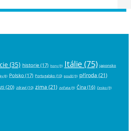
 the
plugin settings
.
Itálie
(75)
cie
(35)
historie
(17)
japonsko
hory
(9)
příroda
(21)
Polsko
(17)
Portugalsko
(10)
poušť
(9)
ky
(8)
zima
(21)
ti
(20)
Čína
(16)
zdraví
(10)
zvířata
(9)
česko
(9)