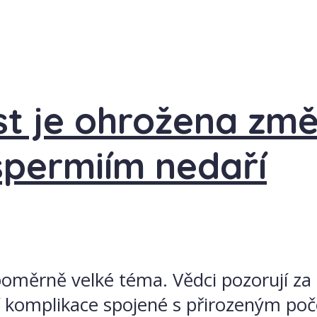
t je ohrožena změ
spermiím nedaří
poměrně velké téma. Vědci pozorují za 
cí komplikace spojené s přirozeným p