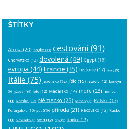
account in the
plugin settings
.
ŠTÍTKY
cestování
(91)
Afrika
(20)
Anglie
(11)
dovolená
(49)
Egypt
(16)
Chorvatsko
(13)
evropa
(44)
Francie
(35)
historie
(17)
hory
(9)
Itálie
(75)
jídlo
(15)
japonsko
(12)
letadlo
(12)
Londýn
moře
(23)
Maďarsko
(14)
léto
(12)
nemoc
(9)
lyžování
(9)
Německo
(25)
Polsko
(17)
(11)
Norsko
(12)
památky
(8)
příroda
(21)
Rakousko
(13)
Rusko
Portugalsko
(10)
poušť
(9)
tradice
(13)
(11)
smrt
(12)
tipy
(9)
Slovensko
(8)