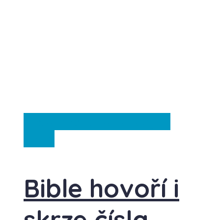
Česká republika
Záhady
Ze
světa
Bible hovoří i
skrze čísla.