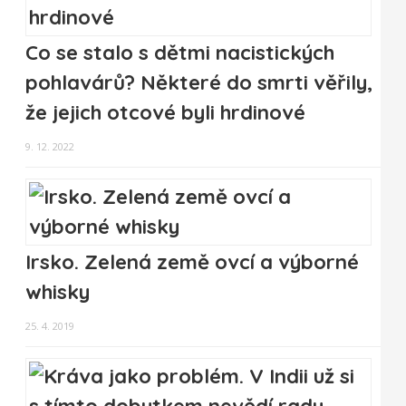
Co se stalo s dětmi nacistických
pohlavárů? Některé do smrti věřily,
že jejich otcové byli hrdinové
9. 12. 2022
Irsko. Zelená země ovcí a výborné
whisky
25. 4. 2019