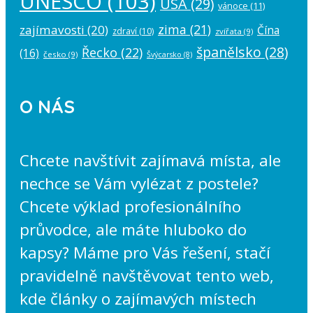
UNESCO
(103)
USA
(29)
vánoce
(11)
zima
(21)
zajímavosti
(20)
Čína
zdraví
(10)
zvířata
(9)
španělsko
(28)
Řecko
(22)
(16)
česko
(9)
Švýcarsko
(8)
O NÁS
Chcete navštívit zajímavá místa, ale
nechce se Vám vylézat z postele?
Chcete výklad profesionálního
průvodce, ale máte hluboko do
kapsy? Máme pro Vás řešení, stačí
pravidelně navštěvovat tento web,
kde články o zajímavých místech