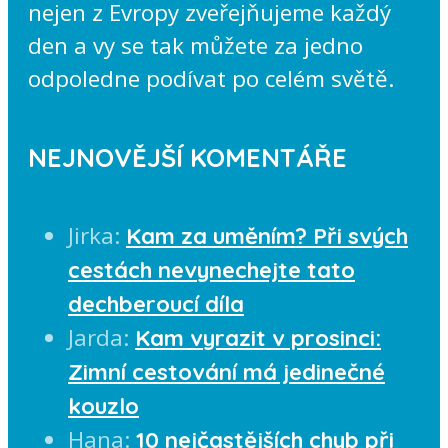
nejen z Evropy zveřejňujeme každý
den a vy se tak můžete za jedno
odpoledne podívat po celém světě.
NEJNOVĚJŠÍ KOMENTÁŘE
Jirka
:
Kam za uměním? Při svých
cestách nevynechejte tato
dechberoucí díla
Jarda
:
Kam vyrazit v prosinci:
Zimní cestování má jedinečné
kouzlo
Hana
:
10 nejčastějších chyb při