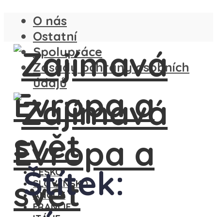
O nás
Ostatní
Spolupráce
Zásady ochrany osobních
údajů
Štítek:
ČESKO
SLOVENSKO
ANGLIE
FRANCIE