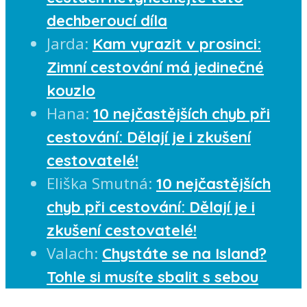
dechberoucí díla
Jarda
:
Kam vyrazit v prosinci:
Zimní cestování má jedinečné
kouzlo
Hana
:
10 nejčastějších chyb při
cestování: Dělají je i zkušení
cestovatelé!
Eliška Smutná
:
10 nejčastějších
chyb při cestování: Dělají je i
zkušení cestovatelé!
Valach
:
Chystáte se na Island?
Tohle si musíte sbalit s sebou