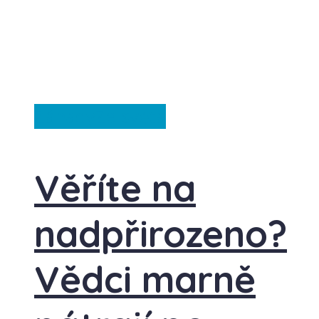
Záhady
Ze světa
Věříte na
nadpřirozeno?
Vědci marně