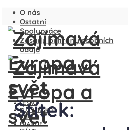
O nás
Ostatní
Spolupráce
Zásady ochrany osobních
údajů
Štítek:
ČESKO
SLOVENSKO
ANGLIE
FRANCIE