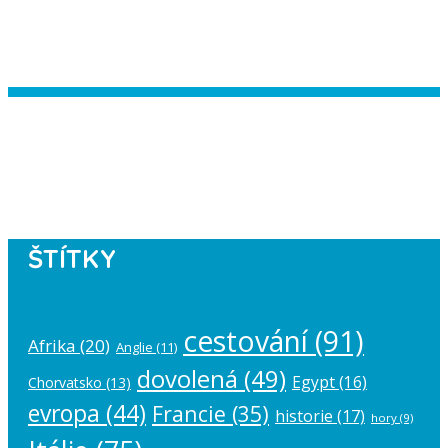
Instagram has returned empty data.
Please authorize your Instagram
account in the
plugin settings
.
ŠTÍTKY
cestování
(91)
Afrika
(20)
Anglie
(11)
dovolená
(49)
Egypt
(16)
Chorvatsko
(13)
evropa
(44)
Francie
(35)
historie
(17)
hory
(9)