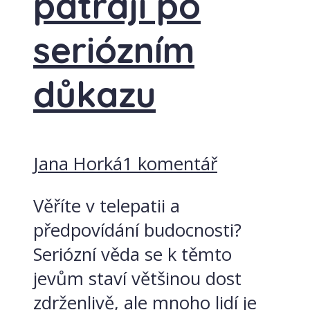
pátrají po
seriózním
důkazu
Jana Horká
1 komentář
Věříte v telepatii a
předpovídání budocnosti?
Seriózní věda se k těmto
jevům staví většinou dost
zdrženlivě, ale mnoho lidí je