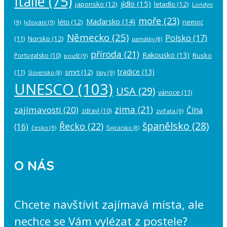
Itálie
(75)
jídlo
(15)
japonsko
(12)
letadlo
(12)
Londýn
moře
(23)
Maďarsko
(14)
léto
(12)
nemoc
(9)
lyžování
(9)
Německo
(25)
Polsko
(17)
(11)
Norsko
(12)
památky
(8)
příroda
(21)
Rakousko
(13)
Rusko
Portugalsko
(10)
poušť
(9)
tradice
(13)
(11)
smrt
(12)
tipy
(9)
Slovensko
(8)
UNESCO
(103)
USA
(29)
vánoce
(11)
zima
(21)
zajímavosti
(20)
Čína
zdraví
(10)
zvířata
(9)
španělsko
(28)
Řecko
(22)
(16)
česko
(9)
Švýcarsko
(8)
O NÁS
Chcete navštívit zajímavá místa, ale
nechce se Vám vylézat z postele?