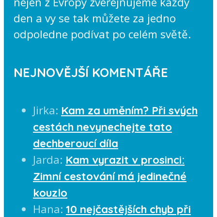
nejen z Evropy zveřejňujeme každý
den a vy se tak můžete za jedno
odpoledne podívat po celém světě.
NEJNOVĚJŠÍ KOMENTÁŘE
Jirka
:
Kam za uměním? Při svých
cestách nevynechejte tato
dechberoucí díla
Jarda
:
Kam vyrazit v prosinci:
Zimní cestování má jedinečné
kouzlo
Hana
:
10 nejčastějších chyb při