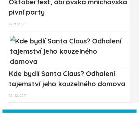
Oktoberfest, obrovská mnichovská
pivní party
24. 9. 2018
Kde bydlí Santa Claus? Odhalení
tajemství jeho kouzelného domova
20. 12. 2024
Instagram has returned empty data.
Please authorize your Instagram
account in the
plugin settings
.