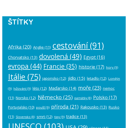
ŠTÍTKY
cestování
(91)
Afrika
(20)
Anglie
(11)
dovolená
(49)
Egypt
(16)
Chorvatsko
(13)
evropa
(44)
Francie
(35)
historie
(17)
hory
(9)
Itálie
(75)
jídlo
(15)
japonsko
(12)
letadlo
(12)
Londýn
moře
(23)
Maďarsko
(14)
léto
(12)
nemoc
(9)
lyžování
(9)
Německo
(25)
Polsko
(17)
(11)
Norsko
(12)
památky
(8)
příroda
(21)
Rakousko
(13)
Rusko
Portugalsko
(10)
poušť
(9)
tradice
(13)
(11)
smrt
(12)
tipy
(9)
Slovensko
(8)
UNESCO
(103)
USA
(29)
vánoce
(11)