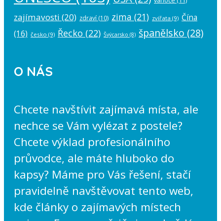
zima
(21)
zajímavosti
(20)
Čína
zdraví
(10)
zvířata
(9)
španělsko
(28)
Řecko
(22)
(16)
česko
(9)
Švýcarsko
(8)
O NÁS
Chcete navštívit zajímavá místa, ale
nechce se Vám vylézat z postele?
Chcete výklad profesionálního
průvodce, ale máte hluboko do
kapsy? Máme pro Vás řešení, stačí
pravidelně navštěvovat tento web,
kde články o zajímavých místech