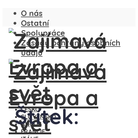
O nás
Ostatní
Spolupráce
Zásady ochrany osobních
údajů
Štítek:
ČESKO
SLOVENSKO
ANGLIE
FRANCIE