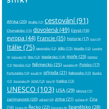
ŠTÍTKY
cestování
(91)
Afrika
(20)
Anglie
(11)
dovolená
(49)
Egypt
(16)
Chorvatsko
(13)
evropa
(44)
Francie
(35)
historie
(17)
hory
(9)
Itálie
(75)
jídlo
(15)
japonsko
(12)
letadlo
(12)
Londýn
moře
(23)
Maďarsko
(14)
léto
(12)
nemoc
(9)
lyžování
(9)
Německo
(25)
Polsko
(17)
(11)
Norsko
(12)
památky
(8)
příroda
(21)
Rakousko
(13)
Rusko
Portugalsko
(10)
poušť
(9)
tradice
(13)
(11)
smrt
(12)
tipy
(9)
Slovensko
(8)
UNESCO
(103)
USA
(29)
vánoce
(11)
zima
(21)
zajímavosti
(20)
Čína
zdraví
(10)
zvířata
(9)
španělsko
(28)
Řecko
(22)
(16)
česko
(9)
Švýcarsko
(8)