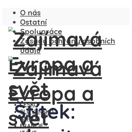
O nás
Ostatní
Spolupráce
Zásady ochrany osobních
údajů
Štítek:
ČESKO
SLOVENSKO
ANGLIE
FRANCIE