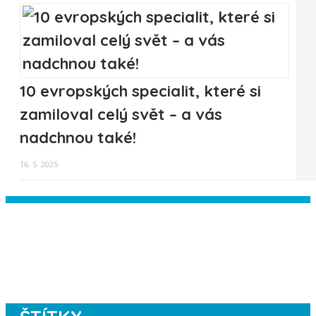
10 evropských specialit, které si
zamiloval celý svět – a vás
nadchnou také!
16. 5. 2025
Instagram has returned empty data.
Please authorize your Instagram
account in the
plugin settings
.