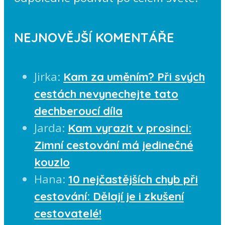
NEJNOVĚJŠÍ KOMENTÁŘE
Jirka
:
Kam za uměním? Při svých
cestách nevynechejte tato
dechberoucí díla
Jarda
:
Kam vyrazit v prosinci:
Zimní cestování má jedinečné
kouzlo
Hana
:
10 nejčastějších chyb při
cestování: Dělají je i zkušení
cestovatelé!