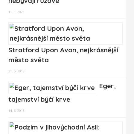
nebývají růžové
11. 1. 2021
Stratford Upon Avon, nejkrásnější
město světa
21. 5. 2018
Eger,
tajemství býčí krve
14. 6. 2018