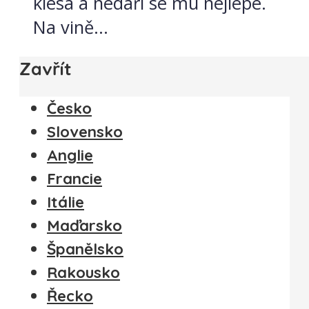
klesá a nedaří se mu nejlépe.
Na vině...
Zavřít
Česko
Slovensko
Anglie
Francie
Itálie
Maďarsko
Španělsko
Rakousko
Řecko