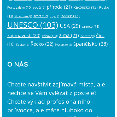
příroda
(21)
Rakousko
(13)
Rusko
Portugalsko
(10)
poušť
(9)
tradice
(13)
(11)
smrt
(12)
tipy
(9)
Slovensko
(8)
UNESCO
(103)
USA
(29)
vánoce
(11)
zima
(21)
zajímavosti
(20)
Čína
zdraví
(10)
zvířata
(9)
španělsko
(28)
Řecko
(22)
(16)
česko
(9)
Švýcarsko
(8)
O NÁS
Chcete navštívit zajímavá místa, ale
nechce se Vám vylézat z postele?
Chcete výklad profesionálního
průvodce, ale máte hluboko do