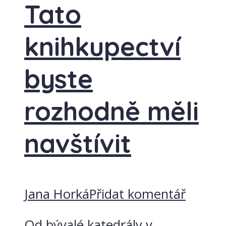
Tato
knihkupectví
byste
rozhodně měli
navštívit
Jana Horká
Přidat komentář
Od bývalé katedrály v