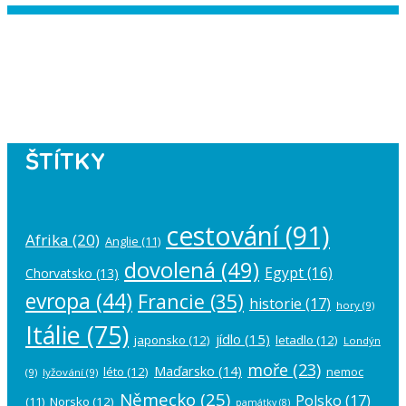
Instagram has returned empty data.
Please authorize your Instagram
account in the
plugin settings
.
ŠTÍTKY
cestování
(91)
Afrika
(20)
Anglie
(11)
dovolená
(49)
Egypt
(16)
Chorvatsko
(13)
evropa
(44)
Francie
(35)
historie
(17)
hory
(9)
Itálie
(75)
jídlo
(15)
japonsko
(12)
letadlo
(12)
Londýn
moře
(23)
Maďarsko
(14)
léto
(12)
nemoc
(9)
lyžování
(9)
Německo
(25)
Polsko
(17)
(11)
Norsko
(12)
památky
(8)