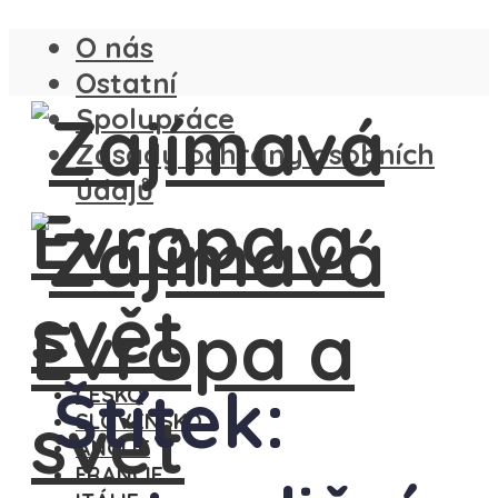
O nás
Ostatní
Spolupráce
Zásady ochrany osobních
údajů
Štítek:
ČESKO
SLOVENSKO
ANGLIE
FRANCIE