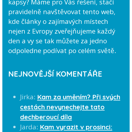
kapsy? Máme pro Vás řešení, stačí
pravidelně navštěvovat tento web,
kde články o zajímavých místech
nejen z Evropy zveřejňujeme každý
den a vy se tak můžete za jedno
odpoledne podívat po celém světě.
NEJNOVĚJŠÍ KOMENTÁŘE
Jirka
:
Kam za uměním? Při svých
cestách nevynechejte tato
dechberoucí díla
Jarda
:
Kam vyrazit v prosinci: