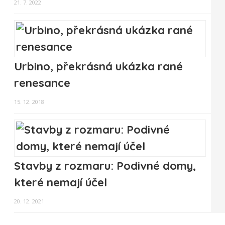
21. 7. 2022
Urbino, překrásná ukázka rané
renesance
15. 12. 2018
Stavby z rozmaru: Podivné domy,
které nemají účel
20. 12. 2021