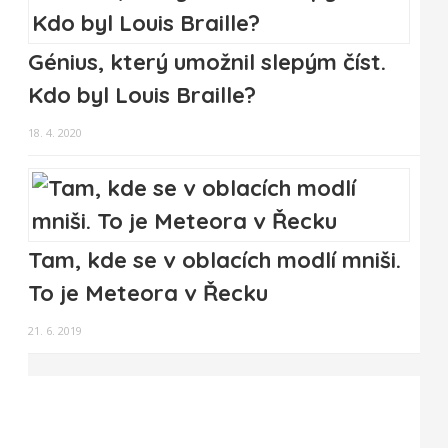
Génius, který umožnil slepým číst.
Kdo byl Louis Braille?
18. 4. 2020
Tam, kde se v oblacích modlí mniši.
To je Meteora v Řecku
21. 6. 2019