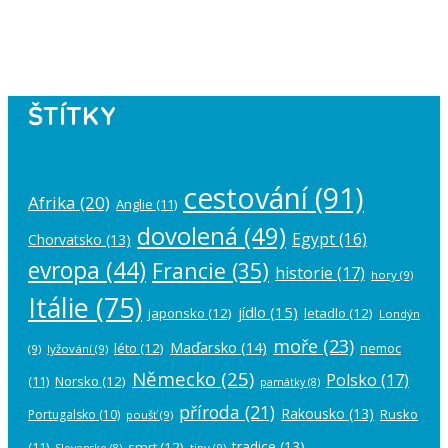
Please authorize your Instagram
account in the
plugin settings
.
ŠTÍTKY
cestování
(91)
Afrika
(20)
Anglie
(11)
dovolená
(49)
Egypt
(16)
Chorvatsko
(13)
evropa
(44)
Francie
(35)
historie
(17)
hory
(9)
Itálie
(75)
jídlo
(15)
japonsko
(12)
letadlo
(12)
Londýn
moře
(23)
Maďarsko
(14)
léto
(12)
nemoc
(9)
lyžování
(9)
Německo
(25)
Polsko
(17)
(11)
Norsko
(12)
památky
(8)
příroda
(21)
Rakousko
(13)
Rusko
Portugalsko
(10)
poušť
(9)
tradice
(13)
(11)
smrt
(12)
tipy
(9)
Slovensko
(8)