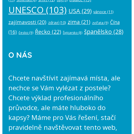
UNESCO
(103)
USA
(29)
vánoce
(11)
zima
(21)
zajímavosti
(20)
Čína
zdraví
(10)
zvířata
(9)
španělsko
(28)
Řecko
(22)
(16)
česko
(9)
Švýcarsko
(8)
O NÁS
Chcete navštívit zajímavá místa, ale
nechce se Vám vylézat z postele?
Chcete výklad profesionálního
průvodce, ale máte hluboko do
kapsy? Máme pro Vás řešení, stačí
pravidelně navštěvovat tento web,