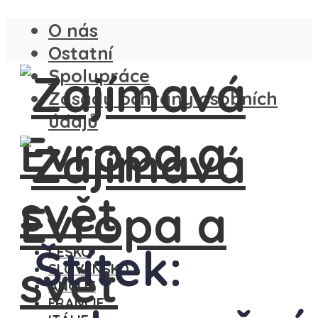
O nás
Ostatní
Spolupráce
Zásady ochrany osobních
údajů
Štítek:
ČESKO
SLOVENSKO
ANGLIE
FRANCIE