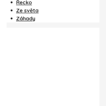
Řecko
Ze světa
Záhady