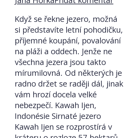
Jana Horká
Přidat komentář
Když se řekne jezero, možná
si představíte letní pohodičku,
příjemné koupání, povalování
na pláži a oddech. Jenže ne
všechna jezera jsou takto
mírumilovná. Od některých je
radno držet se raději dál, jinak
vám hrozí docela velké
nebezpečí. Kawah Ijen,
Indonésie Sirnaté jezero
Kawah Ijen se rozprostírá v
kráteru o rozloze 57 hektarů