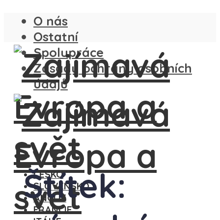
O nás
Ostatní
Spolupráce
Zásady ochrany osobních
údajů
Štítek:
ČESKO
SLOVENSKO
ANGLIE
FRANCIE