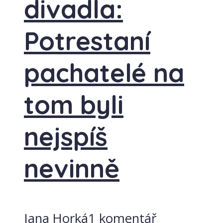
divadla:
Potrestaní
pachatelé na
tom byli
nejspíš
nevinně
Jana Horká
1 komentář