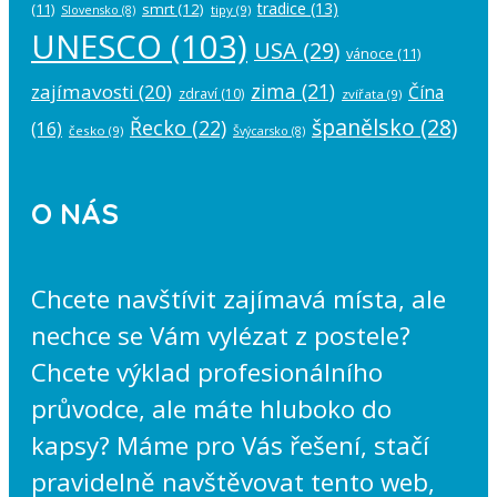
tradice
(13)
(11)
smrt
(12)
tipy
(9)
Slovensko
(8)
UNESCO
(103)
USA
(29)
vánoce
(11)
zima
(21)
zajímavosti
(20)
Čína
zdraví
(10)
zvířata
(9)
španělsko
(28)
Řecko
(22)
(16)
česko
(9)
Švýcarsko
(8)
O NÁS
Chcete navštívit zajímavá místa, ale
nechce se Vám vylézat z postele?
Chcete výklad profesionálního
průvodce, ale máte hluboko do
kapsy? Máme pro Vás řešení, stačí
pravidelně navštěvovat tento web,