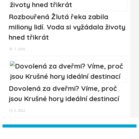
Rozbouřená Žlutá řeka zabila
miliony lidí. Voda si vyžádala životy
hned třikrát
18. 1. 2020
Dovolená za dveřmi? Víme, proč
jsou Krušné hory ideální destinací
15. 6. 2022
Instagram has returned empty data.