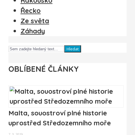
Rakousko
Řecko
Ze světa
Záhady
Hledat
OBLÍBENÉ ČLÁNKY
Malta, souostroví plné historie
uprostřed Středozemního moře
7. 3. 2019