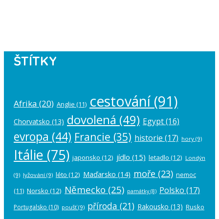
Please authorize your Instagram
account in the
plugin settings
.
ŠTÍTKY
cestování
(91)
Afrika
(20)
Anglie
(11)
dovolená
(49)
Egypt
(16)
Chorvatsko
(13)
evropa
(44)
Francie
(35)
historie
(17)
hory
(9)
Itálie
(75)
jídlo
(15)
japonsko
(12)
letadlo
(12)
Londýn
moře
(23)
Maďarsko
(14)
léto
(12)
nemoc
(9)
lyžování
(9)
Německo
(25)
Polsko
(17)
(11)
Norsko
(12)
památky
(8)
příroda
(21)
Rakousko
(13)
Rusko
Portugalsko
(10)
poušť
(9)