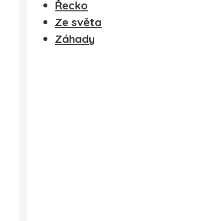
Řecko
Ze světa
Záhady