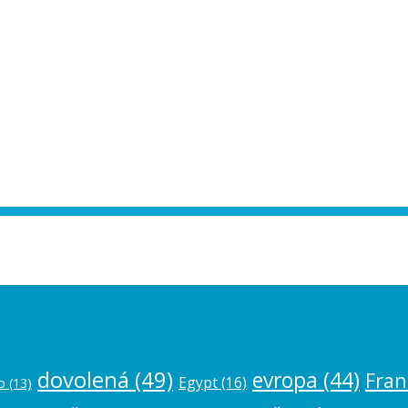
ease authorize your Instagram account in
dovolená
(49)
evropa
(44)
Fran
Egypt
(16)
o
(13)