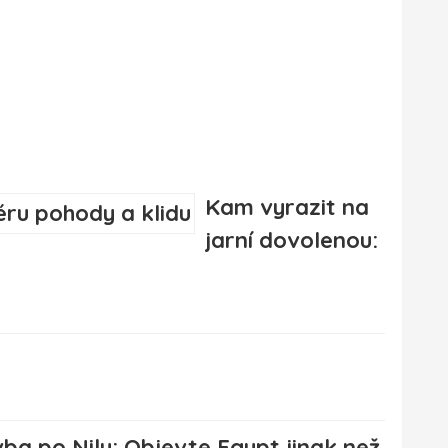
Kam vyrazit na
jarní dovolenou:
ba po Nilu: Objevte Egypt jinak než