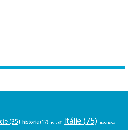
 the
plugin settings
.
Itálie
(75)
cie
(35)
historie
(17)
japonsko
hory
(9)