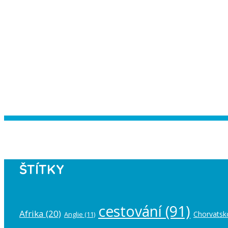
Instagram has returned empty data. Pl
ŠTÍTKY
cestování
(91)
Afrika
(20)
Chorvatsk
Anglie
(11)