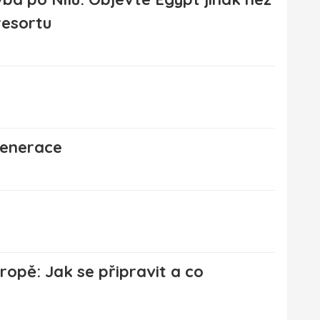
resortu
generace
opě: Jak se připravit a co