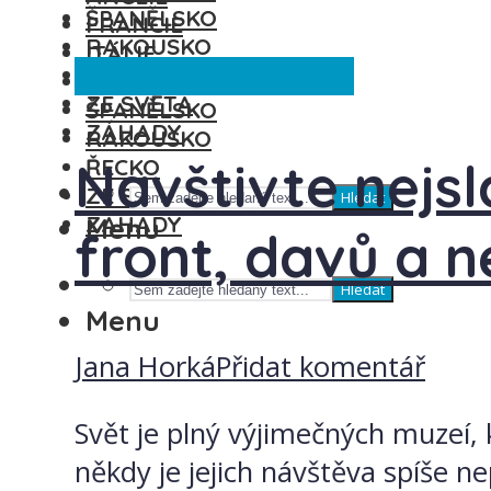
ŠPANĚLSKO
FRANCIE
RAKOUSKO
ITÁLIE
Anglie
Francie
Ze světa
ŘECKO
MAĎARSKO
ZE SVĚTA
ŠPANĚLSKO
ZÁHADY
RAKOUSKO
Navštivte nejs
ŘECKO
ZE SVĚTA
Hledat
ZÁHADY
Menu
front, davů a n
Hledat
Menu
Jana Horká
Přidat komentář
Svět je plný výjimečných muzeí,
někdy je jejich návštěva spíše n