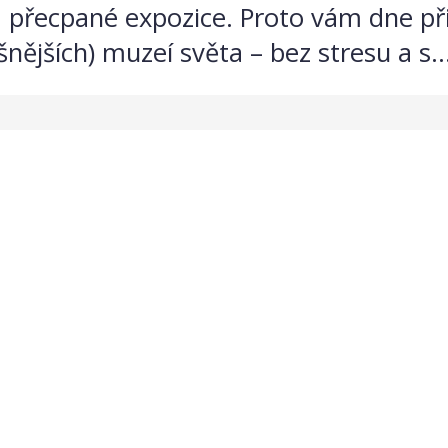
 přecpané expozice. Proto vám dne přin
šnějších) muzeí světa – bez stresu a s..