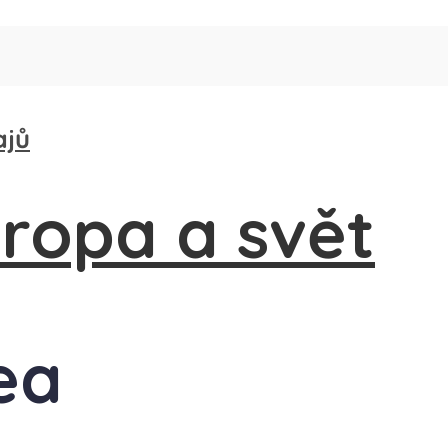
ajů
ea