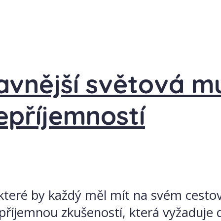
lavnější světová m
epříjemností
 které by každý měl mít na svém cestov
epříjemnou zkušeností, která vyžaduje 