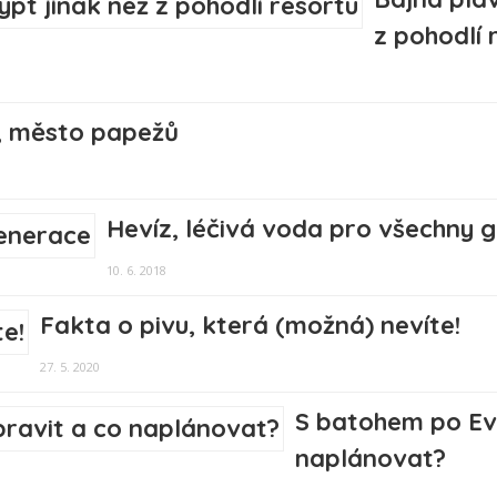
z pohodlí 
, město papežů
Hevíz, léčivá voda pro všechny 
10. 6. 2018
Fakta o pivu, která (možná) nevíte!
27. 5. 2020
S batohem po Evr
naplánovat?