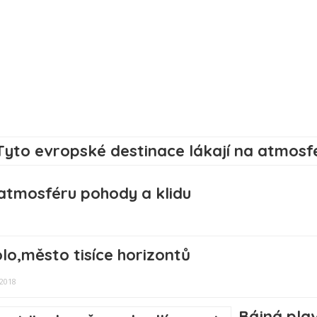
 atmosféru pohody a klidu
lo,město tisíce horizontů
 2018
Bájná plav