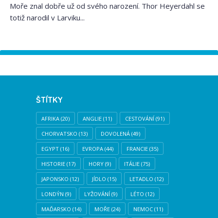
Moře znal dobře už od svého narození. Thor Heyerdahl se
totiž narodil v Larviku...
Instagram has returned empty data. Please authorize your
Instagram account in the
plugin settings
.
ŠTÍTKY
AFRIKA
(20)
ANGLIE
(11)
CESTOVÁNÍ
(91)
CHORVATSKO
(13)
DOVOLENÁ
(49)
EGYPT
(16)
EVROPA
(44)
FRANCIE
(35)
HISTORIE
(17)
HORY
(9)
ITÁLIE
(75)
JAPONSKO
(12)
JÍDLO
(15)
LETADLO
(12)
LONDÝN
(9)
LYŽOVÁNÍ
(9)
LÉTO
(12)
MAĎARSKO
(14)
MOŘE
(24)
NEMOC
(11)