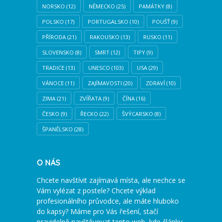
NORSKO
(12)
NĚMECKO
(25)
PAMÁTKY
(8)
POLSKO
(17)
PORTUGALSKO
(10)
POUŠŤ
(9)
PŘÍRODA
(21)
RAKOUSKO
(13)
RUSKO
(11)
SLOVENSKO
(8)
SMRT
(12)
TIPY
(9)
TRADICE
(13)
UNESCO
(103)
USA
(29)
VÁNOCE
(11)
ZAJÍMAVOSTI
(20)
ZDRAVÍ
(10)
ZIMA
(21)
ZVÍŘATA
(9)
ČÍNA
(16)
ČESKO
(9)
ŘECKO
(22)
ŠVÝCARSKO
(8)
ŠPANĚLSKO
(28)
O NÁS
Chcete navštívit zajímavá místa, ale nechce se
Vám vylézat z postele? Chcete výklad
profesionálního průvodce, ale máte hluboko
do kapsy? Máme pro Vás řešení, stačí
pravidelně navštěvovat tento web, kde články