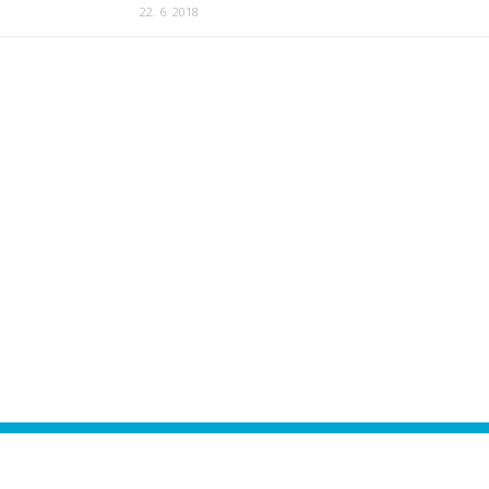
22. 6. 2018
ease authorize your Instagram account in