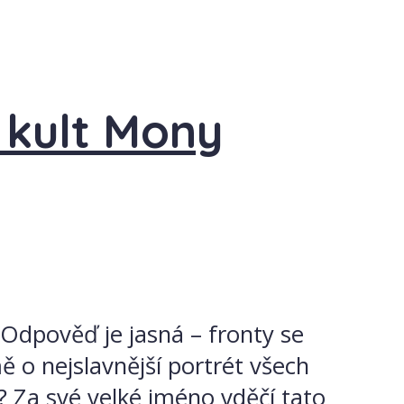
l kult Mony
 Odpověď je jasná – fronty se
ě o nejslavnější portrét všech
e? Za své velké jméno vděčí tato