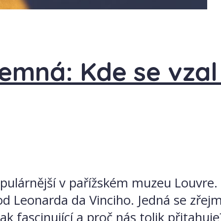
ajemná: Kde se vza
populárnější v pařížském muzeu Louvre.
od Leonarda da Vinciho. Jedná se zřejm
k fascinující a proč nás tolik přitahuj