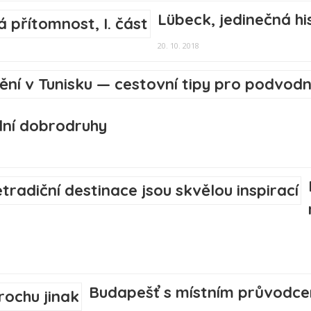
Lübeck, jedinečná his
20. 10. 2018
dní dobrodruhy
Budapešť s místním průvodce