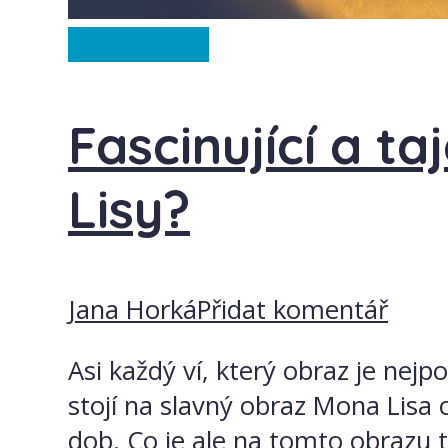
Francie
Itálie
Fascinující a t
Lisy?
Jana Horká
Přidat komentář
Asi každý ví, který obraz je nej
stojí na slavný obraz Mona Lisa 
dob. Co je ale na tomto obrazu ta