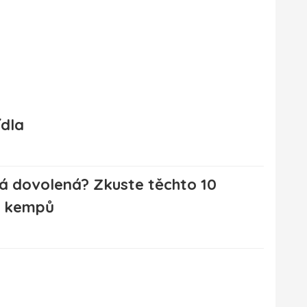
ídla
 dovolená? Zkuste těchto 10
h kempů