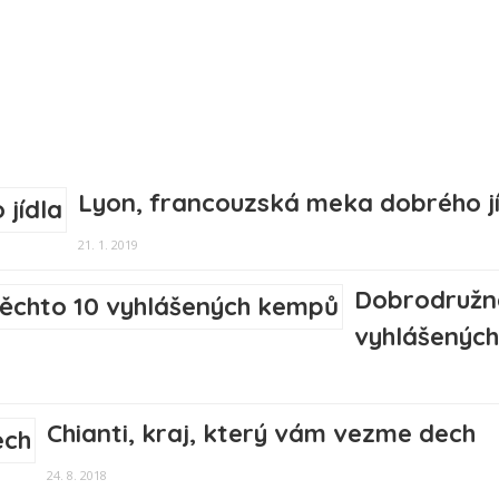
Lyon, francouzská meka dobrého j
21. 1. 2019
Dobrodružná
vyhlášenýc
Chianti, kraj, který vám vezme dech
24. 8. 2018