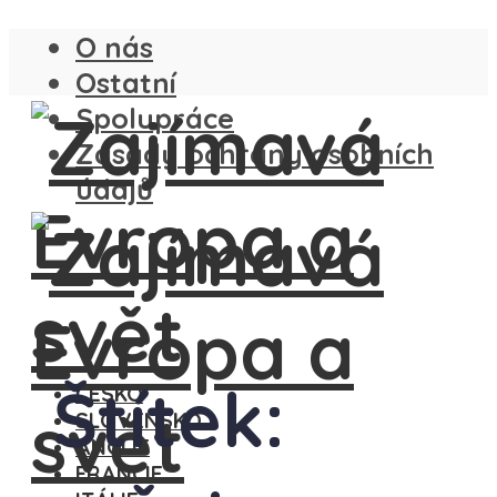
O nás
Ostatní
Spolupráce
Zásady ochrany osobních
údajů
Štítek:
ČESKO
SLOVENSKO
ANGLIE
FRANCIE