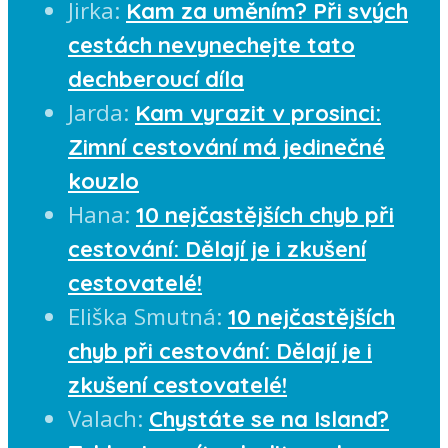
Jirka
:
Kam za uměním? Při svých
cestách nevynechejte tato
dechberoucí díla
Jarda
:
Kam vyrazit v prosinci:
Zimní cestování má jedinečné
kouzlo
Hana
:
10 nejčastějších chyb při
cestování: Dělají je i zkušení
cestovatelé!
Eliška Smutná
:
10 nejčastějších
chyb při cestování: Dělají je i
zkušení cestovatelé!
Valach
:
Chystáte se na Island?