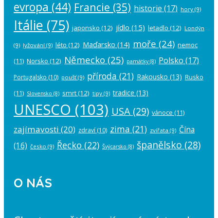
evropa
(44)
Francie
(35)
historie
(17)
hory
(9)
Itálie
(75)
jídlo
(15)
japonsko
(12)
letadlo
(12)
Londýn
moře
(24)
Maďarsko
(14)
léto
(12)
nemoc
(9)
lyžování
(9)
Německo
(25)
Polsko
(17)
(11)
Norsko
(12)
památky
(8)
příroda
(21)
Rakousko
(13)
Rusko
Portugalsko
(10)
poušť
(9)
tradice
(13)
(11)
smrt
(12)
tipy
(9)
Slovensko
(8)
UNESCO
(103)
USA
(29)
vánoce
(11)
zima
(21)
zajímavosti
(20)
Čína
zdraví
(10)
zvířata
(9)
španělsko
(28)
Řecko
(22)
(16)
česko
(9)
Švýcarsko
(8)
O NÁS