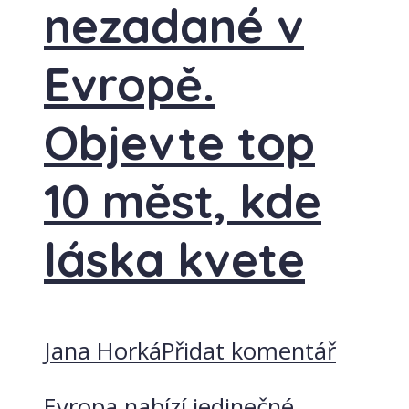
nezadané v
Evropě.
Objevte top
10 měst, kde
láska kvete
Jana Horká
Přidat komentář
Evropa nabízí jedinečné