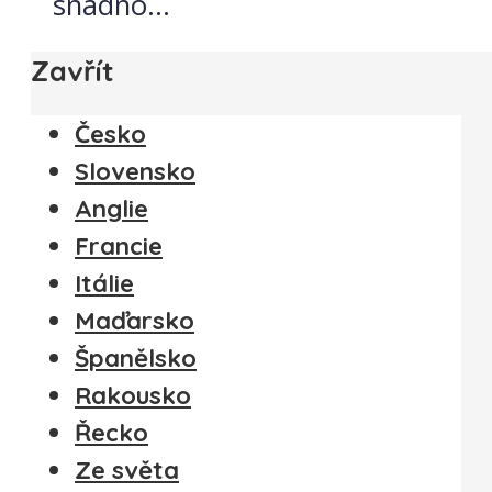
snadno...
Zavřít
Česko
Slovensko
Anglie
Francie
Itálie
Maďarsko
Španělsko
Rakousko
Řecko
Ze světa