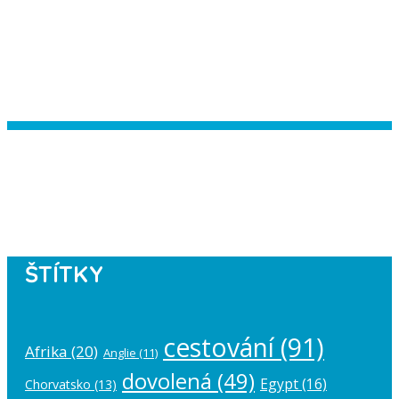
Instagram has returned empty data.
Please authorize your Instagram
account in the
plugin settings
.
ŠTÍTKY
cestování
(91)
Afrika
(20)
Anglie
(11)
dovolená
(49)
Egypt
(16)
Chorvatsko
(13)