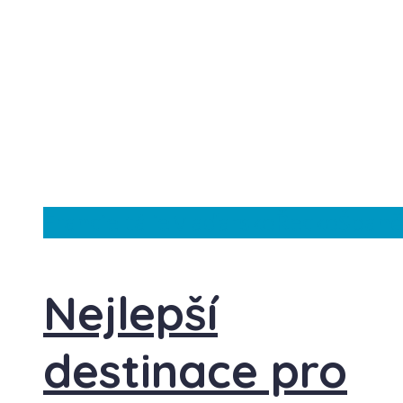
Francie
Itálie
Maďarsko
Řecko
Španě
Nejlepší
destinace pro