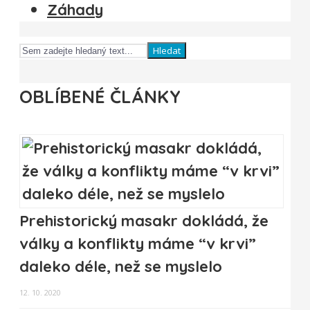
Záhady
Hledat
OBLÍBENÉ ČLÁNKY
Prehistorický masakr dokládá, že
války a konflikty máme “v krvi”
daleko déle, než se myslelo
12. 10. 2020