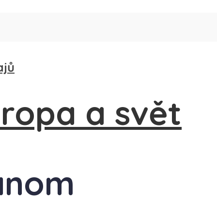
ajů
lanom