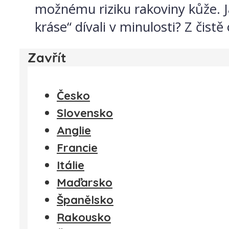
možnému riziku rakoviny kůže. Ja
kráse“ dívali v minulosti? Z čist
Zavřít
Česko
Slovensko
Anglie
Francie
Itálie
Maďarsko
Španělsko
Rakousko