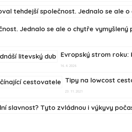
čnost. Jednalo se ale o chytře vymyšlený
Evropský strom roku: K
16. 4. 2026
Tipy na lowcost cest
23. 11. 2021