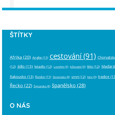
Instagram has returned empty data. Pl
ŠTÍTKY
cestování
(91)
Afrika
(20)
Chorvatsk
Anglie
(11)
jídlo
(15)
Maďars
(12)
letadlo
(12)
léto
(12)
Londýn
(9)
lyžování
(9)
Rakousko
(13)
tradice
(13
Rusko
(11)
smrt
(12)
tipy
(9)
Slovensko
(8)
španělsko
(28)
Řecko
(22)
Švýcarsko
(8)
O NÁS