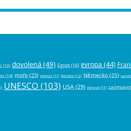
ease authorize your Instagram account in
dovolená
(49)
evropa
(44)
Fran
Egypt
(16)
o
(13)
Německo
(25)
moře
(23)
ko
(14)
nemoc
(11)
Norsko
(12)
památ
UNESCO
(103)
USA
(29)
zajímavos
)
vánoce
(11)