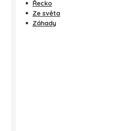
Řecko
Ze světa
Záhady