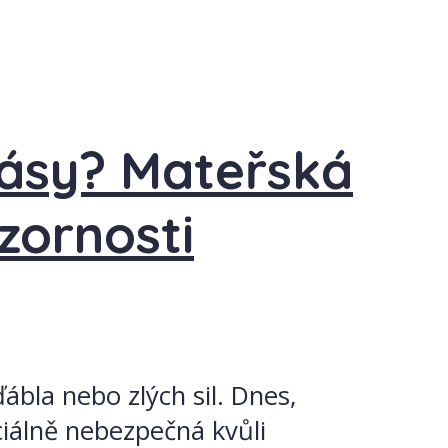
ásy? Mateřská
zornosti
bla nebo zlých sil. Dnes,
ciálně nebezpečná kvůli