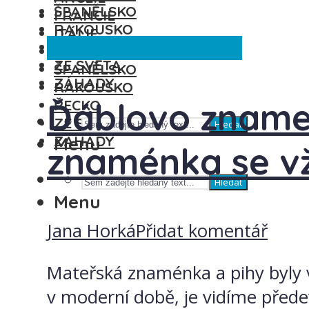
ŠPANĚLSKO
FRANCIE
RAKOUSKO
ITÁLIE
Česká republika
Ze světa
ŘECKO
MAĎARSKO
ZE SVĚTA
ŠPANĚLSKO
ZÁHADY
RAKOUSKO
Ďáblovo zname
ŘECKO
ZE SVĚTA
Hledat
ZÁHADY
Menu
znaménka se vž
Hledat
Menu
Jana Horká
Přidat komentář
Mateřská znaménka a pihy byly v
v moderní době, je vidíme přede