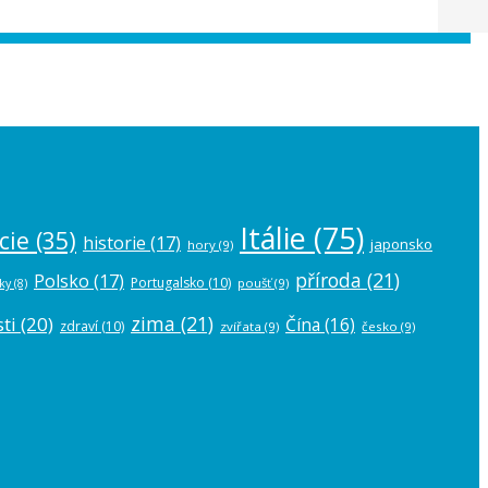
 the
plugin settings
.
Itálie
(75)
cie
(35)
historie
(17)
japonsko
hory
(9)
příroda
(21)
Polsko
(17)
Portugalsko
(10)
poušť
(9)
ky
(8)
zima
(21)
ti
(20)
Čína
(16)
zdraví
(10)
zvířata
(9)
česko
(9)