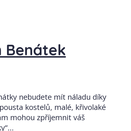
h Benátek
enátky nebudete mít náladu díky
pousta kostelů, malé, křivolaké
 vám mohou zpříjemnit váš
“...