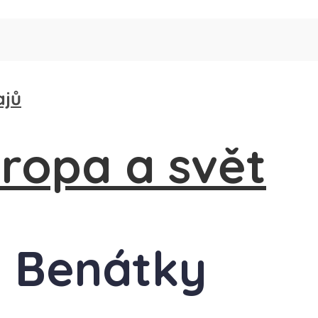
ajů
é Benátky