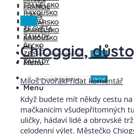
ŠPANĚLSKO
FRANCIE
RAKOUSKO
ITÁLIE
Itálie
ŘECKO
MAĎARSKO
ZE SVĚTA
ŠPANĚLSKO
ZÁHADY
RAKOUSKO
Chioggia, důst
ŘECKO
ZE SVĚTA
Hledat
ZÁHADY
Menu
Miloš Dvořák
Přidat komentář
Hledat
Menu
Když budete mít někdy cestu na 
mačkanicím všudepřítomných turi
uličky, hádaví lidé a obrovské 
celodenní výlet. Městečko Chiogg