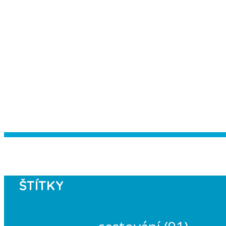
Instagram has returned empty data. Pl
ŠTÍTKY