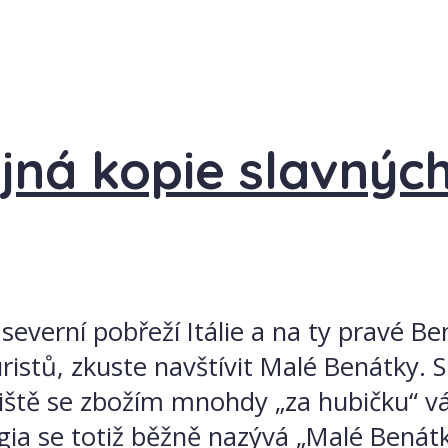
ojná kopie slavnýc
severní pobřeží Itálie a na ty pravé B
stů, zkuste navštívit Malé Benátky. S
tržiště se zbožím mnohdy „za hubičku“
ia se totiž běžně nazývá „Malé Benátky