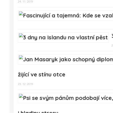
24. 11. 2019
2
žijící ve stínu otce
23. 12. 2019