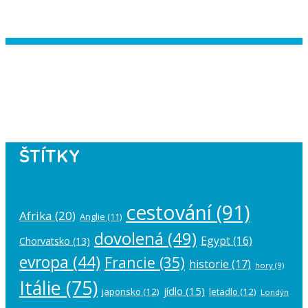
Instagram has returned empty data.
Please authorize your Instagram
account in the
plugin settings
.
ŠTÍTKY
cestování
(91)
Afrika
(20)
Anglie
(11)
dovolená
(49)
Egypt
(16)
Chorvatsko
(13)
evropa
(44)
Francie
(35)
historie
(17)
hory
(9)
Itálie
(75)
jídlo
(15)
japonsko
(12)
letadlo
(12)
Londýn