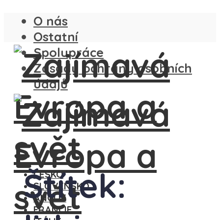
O nás
Ostatní
Spolupráce
Zásady ochrany osobních
údajů
Štítek:
ČESKO
SLOVENSKO
ANGLIE
FRANCIE