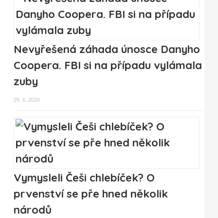
Nevyřešená záhada únosce Danyho
Coopera. FBI si na případu vylámala
zuby
29. 6. 2020
Vymysleli Češi chlebíček? O
prvenství se pře hned několik
národů