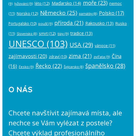
moře
(23)
Maďarsko
(14)
léto
(12)
nemoc
(9)
lyžování
(9)
Německo
(25)
Polsko
(17)
(11)
Norsko
(12)
památky
(8)
příroda
(21)
Rakousko
(13)
Rusko
Portugalsko
(10)
poušť
(9)
tradice
(13)
(11)
smrt
(12)
tipy
(9)
Slovensko
(8)
UNESCO
(103)
USA
(29)
vánoce
(11)
zima
(21)
zajímavosti
(20)
Čína
zdraví
(10)
zvířata
(9)
španělsko
(28)
Řecko
(22)
(16)
česko
(9)
Švýcarsko
(8)
O NÁS
Chcete navštívit zajímavá místa, ale
nechce se Vám vylézat z postele?
Chcete výklad profesionálního