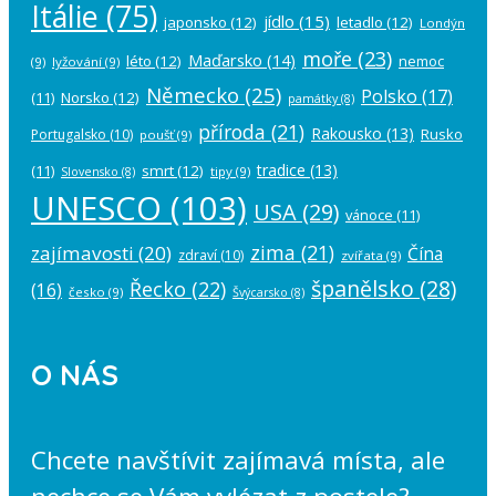
Itálie
(75)
jídlo
(15)
japonsko
(12)
letadlo
(12)
Londýn
moře
(23)
Maďarsko
(14)
léto
(12)
nemoc
(9)
lyžování
(9)
Německo
(25)
Polsko
(17)
(11)
Norsko
(12)
památky
(8)
příroda
(21)
Rakousko
(13)
Rusko
Portugalsko
(10)
poušť
(9)
tradice
(13)
(11)
smrt
(12)
tipy
(9)
Slovensko
(8)
UNESCO
(103)
USA
(29)
vánoce
(11)
zima
(21)
zajímavosti
(20)
Čína
zdraví
(10)
zvířata
(9)
španělsko
(28)
Řecko
(22)
(16)
česko
(9)
Švýcarsko
(8)
O NÁS
Chcete navštívit zajímavá místa, ale