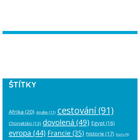
Instagram has returned empty data.
Please authorize your Instagram
account in the
plugin settings
.
ŠTÍTKY
cestování
(91)
Afrika
(20)
Anglie
(11)
dovolená
(49)
Egypt
(16)
Chorvatsko
(13)
evropa
(44)
Francie
(35)
historie
(17)
hory
(9)