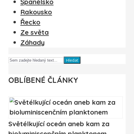
Španělsko
Rakousko
Řecko
Ze světa
Záhady
Hledat
OBLÍBENÉ ČLÁNKY
Světélkující oceán aneb kam za
bioluminiscenčním planktonem