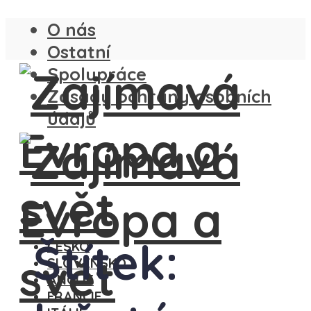
O nás
Ostatní
Spolupráce
Zásady ochrany osobních
údajů
Štítek:
ČESKO
SLOVENSKO
ANGLIE
FRANCIE