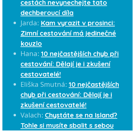
cestách nevynechejte tato
dechberoucí díla
Jarda
:
Kam vyrazit v prosinci:
Zimní cestování má jedinečné
kouzlo
Hana
:
10 nejčastějších chyb při
cestování: Dělají je i zkušení
cestovatelé!
Eliška Smutná
:
10 nejčastějších
chyb při cestování: Dělají je i
zkušení cestovatelé!
Valach
:
Chystáte se na Island?
Tohle si musíte sbalit s sebou