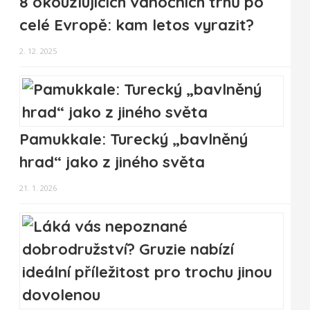
8 okouzlujících vánočních trhů po
celé Evropě: kam letos vyrazit?
2. 12. 2025
Pamukkale: Turecký „bavlněný
hrad“ jako z jiného světa
21. 1. 2026