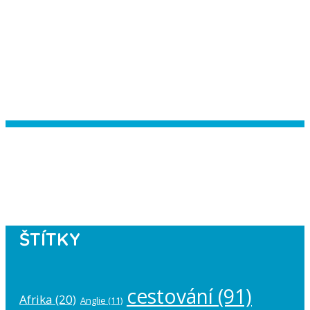
Instagram has returned empty data.
Please authorize your Instagram
account in the
plugin settings
.
ŠTÍTKY
cestování
(91)
Afrika
(20)
Anglie
(11)