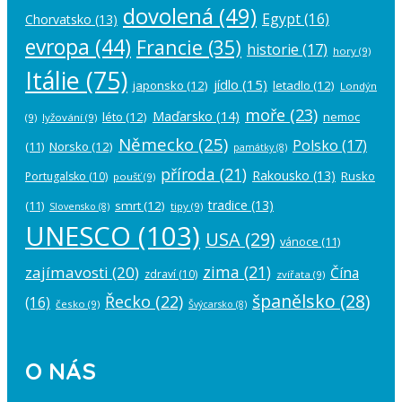
dovolená
(49)
Egypt
(16)
Chorvatsko
(13)
evropa
(44)
Francie
(35)
historie
(17)
hory
(9)
Itálie
(75)
jídlo
(15)
japonsko
(12)
letadlo
(12)
Londýn
moře
(23)
Maďarsko
(14)
léto
(12)
nemoc
(9)
lyžování
(9)
Německo
(25)
Polsko
(17)
(11)
Norsko
(12)
památky
(8)
příroda
(21)
Rakousko
(13)
Rusko
Portugalsko
(10)
poušť
(9)
tradice
(13)
(11)
smrt
(12)
tipy
(9)
Slovensko
(8)
UNESCO
(103)
USA
(29)
vánoce
(11)
zima
(21)
zajímavosti
(20)
Čína
zdraví
(10)
zvířata
(9)
španělsko
(28)
Řecko
(22)
(16)
česko
(9)
Švýcarsko
(8)
O NÁS