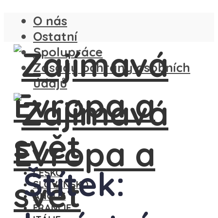
O nás
Ostatní
Spolupráce
Zásady ochrany osobních
údajů
Štítek:
ČESKO
SLOVENSKO
ANGLIE
FRANCIE