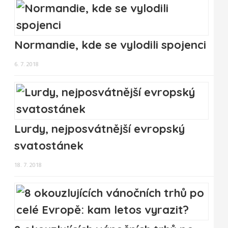
Normandie, kde se vylodili spojenci
6. 7. 2018
Lurdy, nejposvátnější evropský
svatostánek
18. 7. 2018