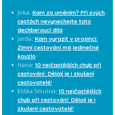
Jirka
:
Kam za uměním? Při svých
cestách nevynechejte tato
dechberoucí díla
Jarda
:
Kam vyrazit v prosinci:
Zimní cestování má jedinečné
kouzlo
Hana
:
10 nejčastějších chyb při
cestování: Dělají je i zkušení
cestovatelé!
Eliška Smutná
:
10 nejčastějších
chyb při cestování: Dělají je i
zkušení cestovatelé!