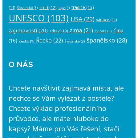
tradice
(13)
(11)
smrt
(12)
tipy
(9)
Slovensko
(8)
UNESCO
(103)
USA
(29)
vánoce
(11)
zima
(21)
zajímavosti
(20)
Čína
zdraví
(10)
zvířata
(9)
španělsko
(28)
Řecko
(22)
(16)
česko
(9)
Švýcarsko
(8)
O NÁS
Chcete navštívit zajímavá místa, ale
nechce se Vám vylézat z postele?
Chcete výklad profesionálního
průvodce, ale máte hluboko do
kapsy? Máme pro Vás řešení, stačí