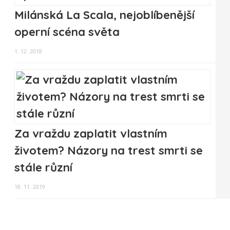
Milánská La Scala, nejoblíbenější
operní scéna světa
1. 12. 2018
Za vraždu zaplatit vlastním
životem? Názory na trest smrti se
stále různí
18. 11. 2019