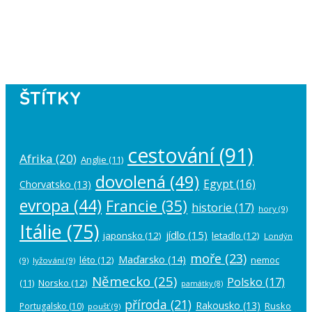
Please authorize your Instagram
account in the
plugin settings
.
ŠTÍTKY
cestování
(91)
Afrika
(20)
Anglie
(11)
dovolená
(49)
Egypt
(16)
Chorvatsko
(13)
evropa
(44)
Francie
(35)
historie
(17)
hory
(9)
Itálie
(75)
jídlo
(15)
japonsko
(12)
letadlo
(12)
Londýn
moře
(23)
Maďarsko
(14)
léto
(12)
nemoc
(9)
lyžování
(9)
Německo
(25)
Polsko
(17)
(11)
Norsko
(12)
památky
(8)
příroda
(21)
Rakousko
(13)
Rusko
Portugalsko
(10)
poušť
(9)