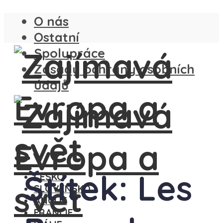
O nás
Ostatní
Spolupráce
Zásady ochrany osobních
údajů
Štítek: Les
ČESKO
SLOVENSKO
ANGLIE
FRANCIE