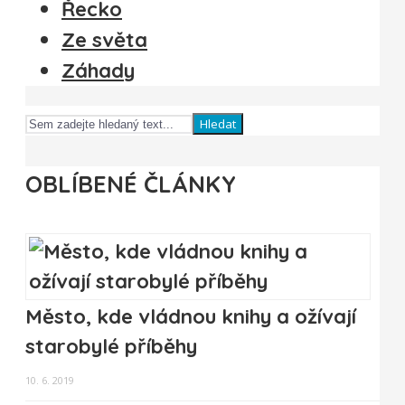
Řecko
Ze světa
Záhady
Hledat
OBLÍBENÉ ČLÁNKY
Město, kde vládnou knihy a ožívají
starobylé příběhy
10. 6. 2019