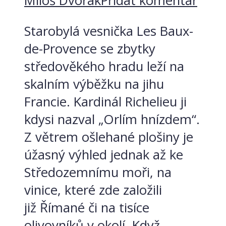
Miloš Dvořák
Přidat komentář
Starobylá vesnička Les Baux-
de-Provence se zbytky
středověkého hradu leží na
skalním výběžku na jihu
Francie. Kardinál Richelieu ji
kdysi nazval „Orlím hnízdem“.
Z větrem ošlehané plošiny je
úžasný výhled jednak až ke
Středozemnímu moři, na
vinice, které zde založili
již Římané či na tisíce
olivovníků v okolí. Když