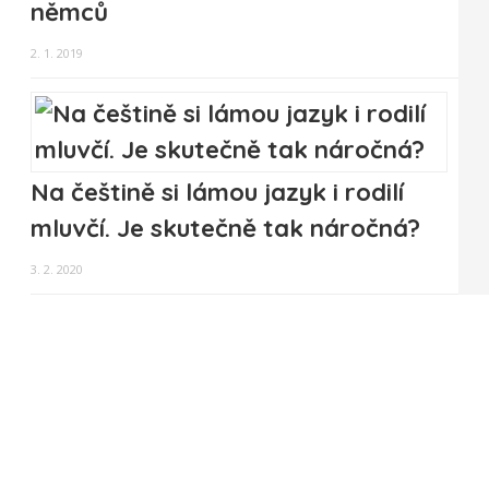
němců
2. 1. 2019
Na češtině si lámou jazyk i rodilí
mluvčí. Je skutečně tak náročná?
3. 2. 2020