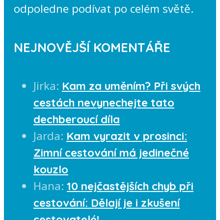
odpoledne podívat po celém světě.
NEJNOVĚJŠÍ KOMENTÁŘE
Jirka
:
Kam za uměním? Při svých
cestách nevynechejte tato
dechberoucí díla
Jarda
:
Kam vyrazit v prosinci:
Zimní cestování má jedinečné
kouzlo
Hana
:
10 nejčastějších chyb při
cestování: Dělají je i zkušení
cestovatelé!