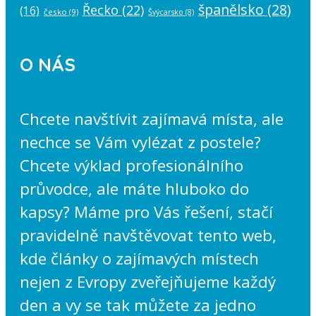
španělsko
(28)
Řecko
(22)
(16)
česko
(9)
Švýcarsko
(8)
O NÁS
Chcete navštívit zajímavá místa, ale
nechce se Vám vylézat z postele?
Chcete výklad profesionálního
průvodce, ale máte hluboko do
kapsy? Máme pro Vás řešení, stačí
pravidelně navštěvovat tento web,
kde články o zajímavých místech
nejen z Evropy zveřejňujeme každý
den a vy se tak můžete za jedno