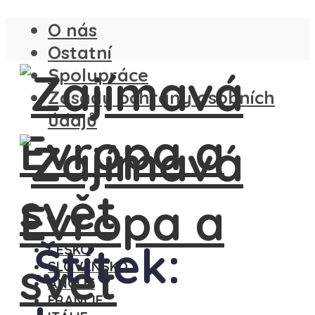
O nás
Ostatní
Spolupráce
Zásady ochrany osobních
údajů
Štítek:
ČESKO
SLOVENSKO
ANGLIE
FRANCIE