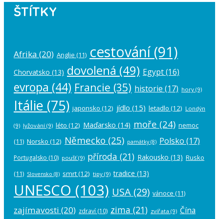
ŠTÍTKY
cestování
(91)
Afrika
(20)
Anglie
(11)
dovolená
(49)
Egypt
(16)
Chorvatsko
(13)
evropa
(44)
Francie
(35)
historie
(17)
hory
(9)
Itálie
(75)
jídlo
(15)
japonsko
(12)
letadlo
(12)
Londýn
moře
(24)
Maďarsko
(14)
léto
(12)
nemoc
(9)
lyžování
(9)
Německo
(25)
Polsko
(17)
(11)
Norsko
(12)
památky
(8)
příroda
(21)
Rakousko
(13)
Rusko
Portugalsko
(10)
poušť
(9)
tradice
(13)
(11)
smrt
(12)
tipy
(9)
Slovensko
(8)
UNESCO
(103)
USA
(29)
vánoce
(11)
zima
(21)
zajímavosti
(20)
Čína
zdraví
(10)
zvířata
(9)