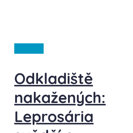
Ze světa
Odkladiště
nakažených:
Leprosária