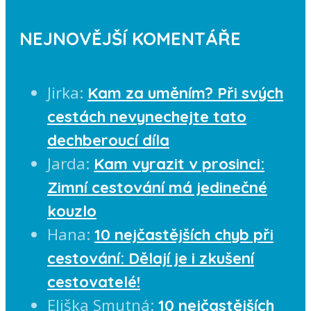
NEJNOVĚJŠÍ KOMENTÁŘE
Jirka
:
Kam za uměním? Při svých
cestách nevynechejte tato
dechberoucí díla
Jarda
:
Kam vyrazit v prosinci:
Zimní cestování má jedinečné
kouzlo
Hana
:
10 nejčastějších chyb při
cestování: Dělají je i zkušení
cestovatelé!
Eliška Smutná
:
10 nejčastějších