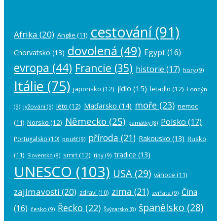
cestování
(91)
Afrika
(20)
Anglie
(11)
dovolená
(49)
Egypt
(16)
Chorvatsko
(13)
evropa
(44)
Francie
(35)
historie
(17)
hory
(9)
Itálie
(75)
jídlo
(15)
japonsko
(12)
letadlo
(12)
Londýn
moře
(23)
Maďarsko
(14)
léto
(12)
nemoc
(9)
lyžování
(9)
Německo
(25)
Polsko
(17)
(11)
Norsko
(12)
památky
(8)
příroda
(21)
Rakousko
(13)
Rusko
Portugalsko
(10)
poušť
(9)
tradice
(13)
(11)
smrt
(12)
tipy
(9)
Slovensko
(8)
UNESCO
(103)
USA
(29)
vánoce
(11)
zima
(21)
zajímavosti
(20)
Čína
zdraví
(10)
zvířata
(9)
španělsko
(28)
Řecko
(22)
(16)
česko
(9)
Švýcarsko
(8)