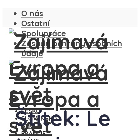
O nás
Ostatní
Spolupráce
Zásady ochrany osobních
údajů
Štítek: Le
ČESKO
SLOVENSKO
ANGLIE
FRANCIE