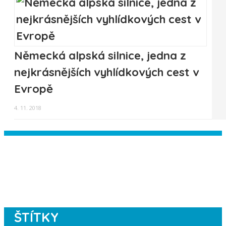
Německá alpská silnice, jedna z
nejkrásnějších vyhlídkových cest v
Evropě
4. 11. 2018
Instagram has returned empty data.
Please authorize your Instagram
account in the
plugin settings
.
ŠTÍTKY