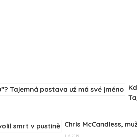
Kd
Ta
Chris McCandless, muž,
1. 6. 2019