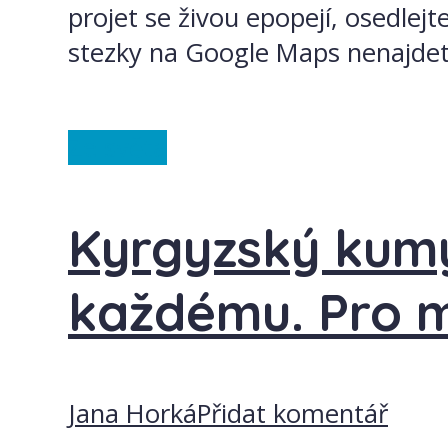
projet se živou epopejí, osedlejt
stezky na Google Maps nenajdete.
Ze světa
Kyrgyzský kumy
každému. Pro m
Jana Horká
Přidat komentář