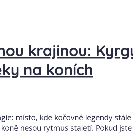
nou krajinou: Kyrg
eky na koních
ie: místo, kde kočovné legendy stále 
a koně nesou rytmus staletí. Pokud jste