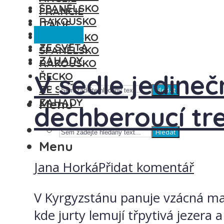
ŠPANĚLSKO
FRANCIE
RAKOUSKO
ITÁLIE
Ze světa
ŘECKO
MAĎARSKO
ZE SVĚTA
ŠPANĚLSKO
ZÁHADY
RAKOUSKO
V sedle jedineč
ŘECKO
ZE SVĚTA
Hledat
ZÁHADY
Menu
dechberoucí tr
Hledat
Menu
Jana Horká
Přidat komentář
V Kyrgyzstánu panuje vzácná mag
kde jurty lemují třpytivá jezera 