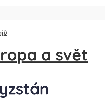
ajů
gyzstán