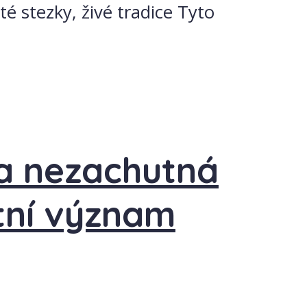
té stezky, živé tradice Tyto
a nezachutná
tní význam