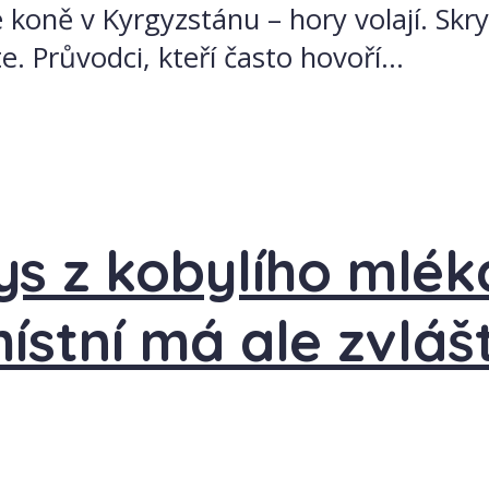
e koně v Kyrgyzstánu – hory volají. Skry
 Průvodci, kteří často hovoří...
s z kobylího mlék
ístní má ale zvláš