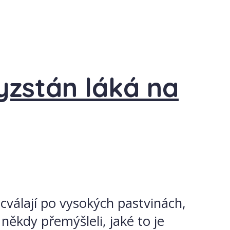
yzstán láká na
cválají po vysokých pastvinách,
 někdy přemýšleli, jaké to je