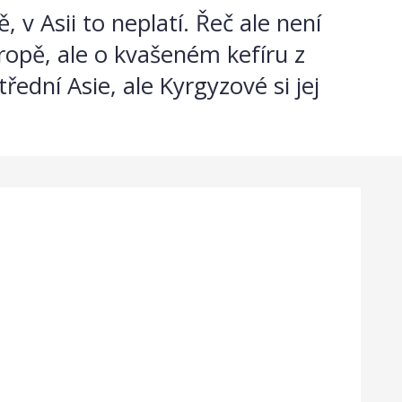
 v Asii to neplatí. Řeč ale není
opě, ale o kvašeném kefíru z
ední Asie, ale Kyrgyzové si jej