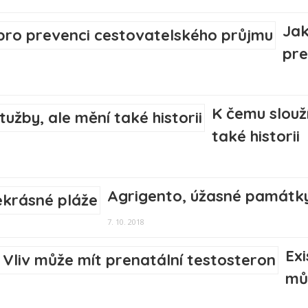
Jak
pre
K čemu slouží
také historii
Agrigento, úžasné památky
7. 10. 2018
Ex
mů