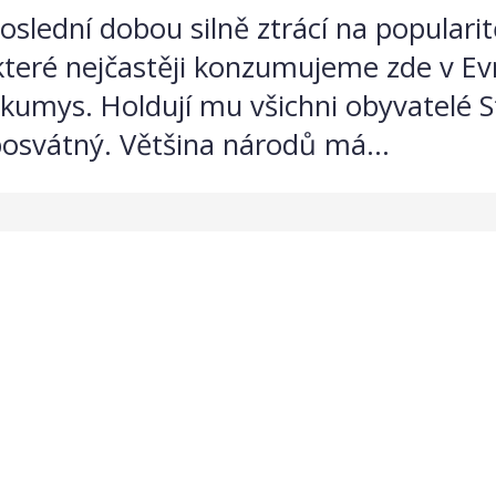
lední dobou silně ztrácí na popularitě,
teré nejčastěji konzumujeme zde v Evr
kumys. Holdují mu všichni obyvatelé Stř
 posvátný. Většina národů má...