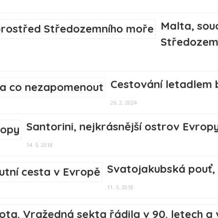
Malta, sou
Středozem
Cestování letadlem
26. 2. 2024
Santorini, nejkrásnější ostrov Evrop
14. 5. 2018
Svatojakubská pouť, 
11. 5. 2018