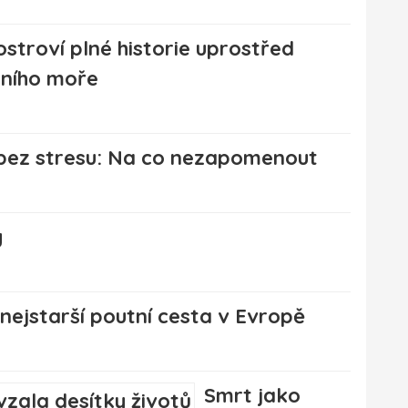
ostroví plné historie uprostřed
ního moře
 bez stresu: Na co nezapomenout
y
nejstarší poutní cesta v Evropě
Smrt jako