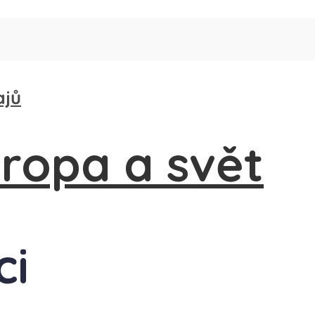
ajů
ci