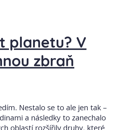
t planetu? V
innou zbraň
dím. Nestalo se to ale jen tak –
dinami a následky to zanechalo
ch oblastí rozšířily druhy, které