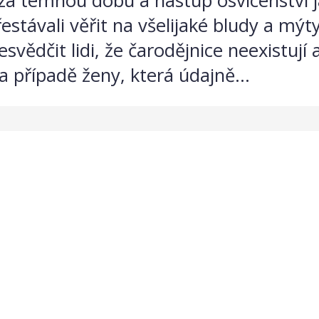
a temnou dobu a nástup osvícenství jak
stávali věřit na všelijaké bludy a mýty
vědčit lidi, že čarodějnice neexistují a
a případě ženy, která údajně...