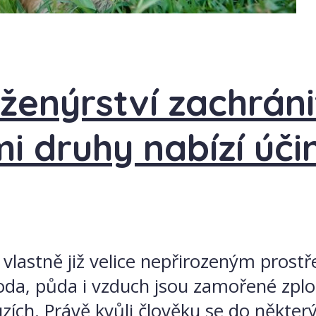
ženýrství zachráni
ími druhy nabízí úč
vlastně již velice nepřirozeným prostře
oda, půda i vzduch jsou zamořené zplo
uzích. Právě kvůli člověku se do některý