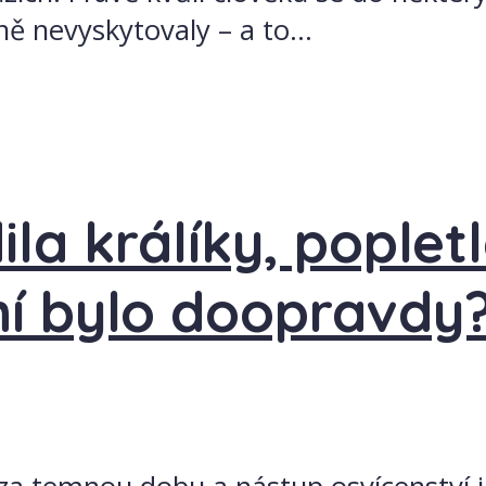
ě nevyskytovaly – a to...
la králíky, popletl
 ní bylo doopravdy