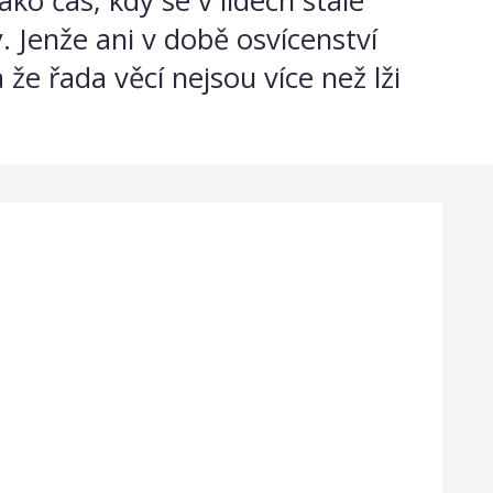
o čas, kdy se v lidech stále
. Jenže ani v době osvícenství
 že řada věcí nejsou více než lži