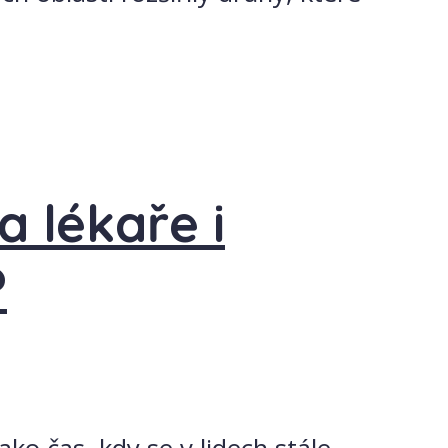
a lékaře i
?