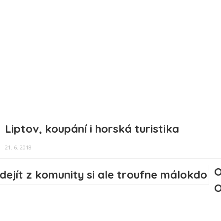
Liptov, koupání i horská turistika
21. 6. 2018
O
O