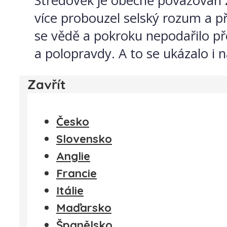
Středověk je obecně považován z
více probouzel selský rozum a pře
se vědě a pokroku nepodařilo přes
a polopravdy. A to se ukázalo i n
Zavřít
Česko
Slovensko
Anglie
Francie
Itálie
Maďarsko
Španělsko