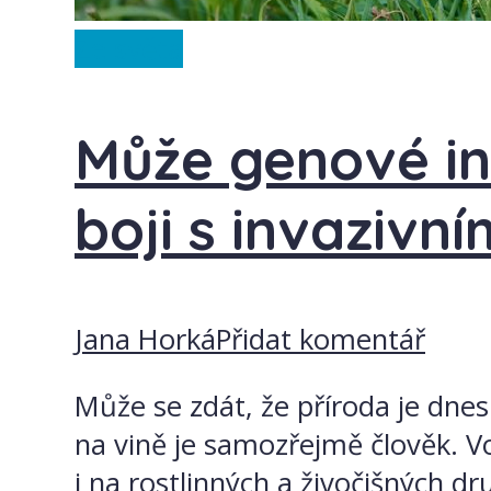
Ze světa
Může genové in
boji s invazivn
Jana Horká
Přidat komentář
Může se zdát, že příroda je dnes 
na vině je samozřejmě člověk. V
i na rostlinných a živočišných dr