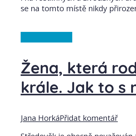
se na tomto místě nikdy přirozen
Francie
Záhady
Žena, která rodi
krále. Jak to s
Jana Horká
Přidat komentář