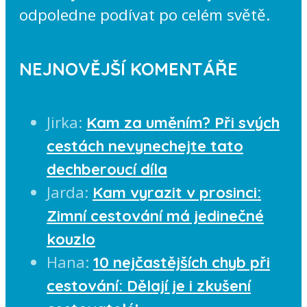
odpoledne podívat po celém světě.
NEJNOVĚJŠÍ KOMENTÁŘE
Jirka
:
Kam za uměním? Při svých
cestách nevynechejte tato
dechberoucí díla
Jarda
:
Kam vyrazit v prosinci:
Zimní cestování má jedinečné
kouzlo
Hana
:
10 nejčastějších chyb při
cestování: Dělají je i zkušení