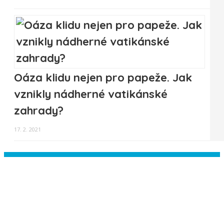
Oáza klidu nejen pro papeže. Jak
vznikly nádherné vatikánské
zahrady?
17. 2. 2021
Instagram has returned empty data.
Please authorize your Instagram
account in the
plugin settings
.