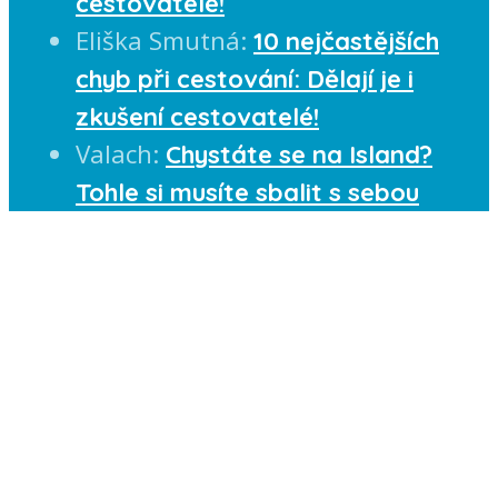
cestovatelé!
Eliška Smutná
:
10 nejčastějších
chyb při cestování: Dělají je i
zkušení cestovatelé!
Valach
:
Chystáte se na Island?
Tohle si musíte sbalit s sebou