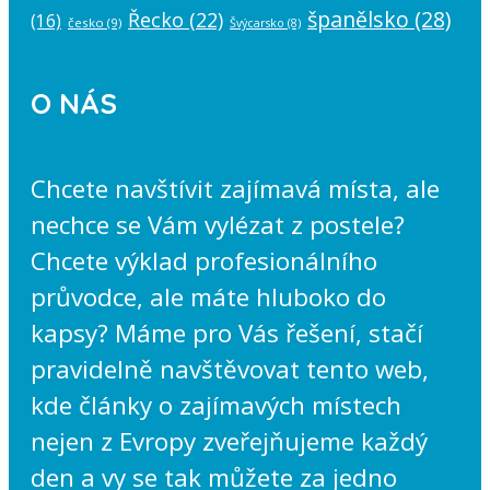
španělsko
(28)
Řecko
(22)
(16)
česko
(9)
Švýcarsko
(8)
O NÁS
Chcete navštívit zajímavá místa, ale
nechce se Vám vylézat z postele?
Chcete výklad profesionálního
průvodce, ale máte hluboko do
kapsy? Máme pro Vás řešení, stačí
pravidelně navštěvovat tento web,
kde články o zajímavých místech
nejen z Evropy zveřejňujeme každý
den a vy se tak můžete za jedno