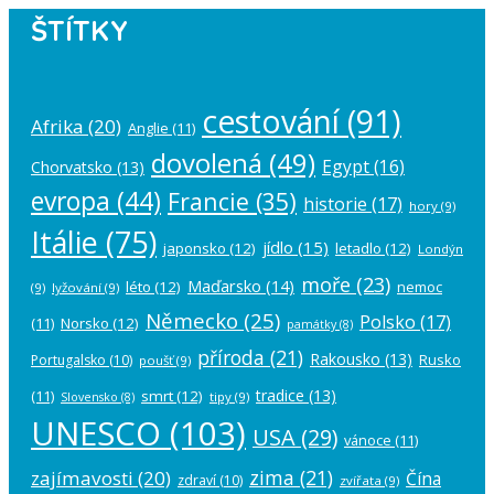
ŠTÍTKY
cestování
(91)
Afrika
(20)
Anglie
(11)
dovolená
(49)
Egypt
(16)
Chorvatsko
(13)
evropa
(44)
Francie
(35)
historie
(17)
hory
(9)
Itálie
(75)
jídlo
(15)
japonsko
(12)
letadlo
(12)
Londýn
moře
(23)
Maďarsko
(14)
léto
(12)
nemoc
(9)
lyžování
(9)
Německo
(25)
Polsko
(17)
(11)
Norsko
(12)
památky
(8)
příroda
(21)
Rakousko
(13)
Rusko
Portugalsko
(10)
poušť
(9)
tradice
(13)
(11)
smrt
(12)
tipy
(9)
Slovensko
(8)
UNESCO
(103)
USA
(29)
vánoce
(11)
zima
(21)
zajímavosti
(20)
Čína
zdraví
(10)
zvířata
(9)