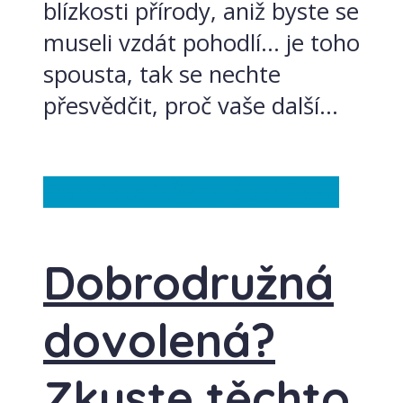
blízkosti přírody, aniž byste se
museli vzdát pohodlí… je toho
spousta, tak se nechte
přesvědčit, proč vaše další...
Francie
Itálie
Řecko
Španělsko
Dobrodružná
dovolená?
Zkuste těchto