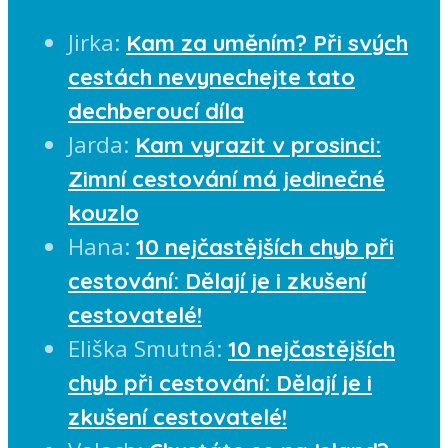
Jirka
:
Kam za uměním? Při svých
cestách nevynechejte tato
dechberoucí díla
Jarda
:
Kam vyrazit v prosinci:
Zimní cestování má jedinečné
kouzlo
Hana
:
10 nejčastějších chyb při
cestování: Dělají je i zkušení
cestovatelé!
Eliška Smutná
:
10 nejčastějších
chyb při cestování: Dělají je i
zkušení cestovatelé!