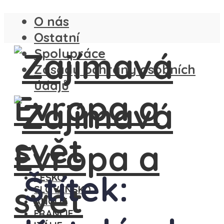
O nás
Ostatní
Spolupráce
Zásady ochrany osobních
údajů
Štítek:
ČESKO
SLOVENSKO
ANGLIE
FRANCIE