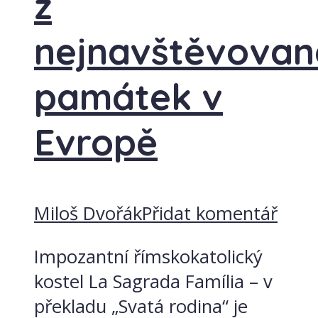
z
nejnavštěvovaně
památek v
Evropě
Miloš Dvořák
Přidat komentář
Impozantní římskokatolický
kostel La Sagrada Família – v
překladu „Svatá rodina“ je