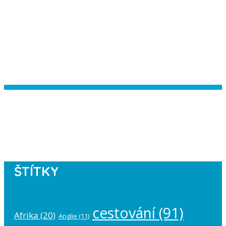
Instagram has returned empty data.
Please authorize your Instagram
account in the
plugin settings
.
ŠTÍTKY
cestování
(91)
Afrika
(20)
Anglie
(11)