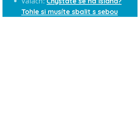
Valach
:
Chystáte se na Island?
Tohle si musíte sbalit s sebou