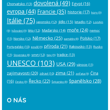
dovolená
(49)
Egypt
(16)
Chorvatsko
(13)
evropa
(44)
Francie
(35)
historie
(17)
hory
(9)
Itálie
(75)
jídlo
(15)
japonsko
(12)
letadlo
(12)
Londýn
moře
(24)
Maďarsko
(14)
léto
(12)
nemoc
(9)
lyžování
(9)
Německo
(25)
Polsko
(17)
(11)
Norsko
(12)
památky
(8)
příroda
(21)
Rakousko
(13)
Rusko
Portugalsko
(10)
poušť
(9)
tradice
(13)
(11)
smrt
(12)
tipy
(9)
Slovensko
(8)
UNESCO
(103)
USA
(29)
vánoce
(11)
zima
(21)
zajímavosti
(20)
Čína
zdraví
(10)
zvířata
(9)
španělsko
(28)
Řecko
(22)
(16)
česko
(9)
Švýcarsko
(8)
O NÁS