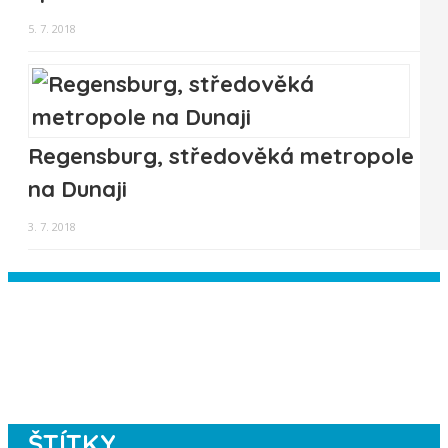
5. 7. 2018
Regensburg, středověká metropole
na Dunaji
3. 7. 2018
Instagram has returned empty data.
Please authorize your Instagram
account in the
plugin settings
.
ŠTÍTKY