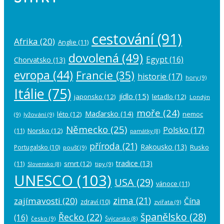
cestování
(91)
Afrika
(20)
Anglie
(11)
dovolená
(49)
Egypt
(16)
Chorvatsko
(13)
evropa
(44)
Francie
(35)
historie
(17)
hory
(9)
Itálie
(75)
jídlo
(15)
japonsko
(12)
letadlo
(12)
Londýn
moře
(24)
Maďarsko
(14)
léto
(12)
nemoc
(9)
lyžování
(9)
Německo
(25)
Polsko
(17)
(11)
Norsko
(12)
památky
(8)
příroda
(21)
Rakousko
(13)
Rusko
Portugalsko
(10)
poušť
(9)
tradice
(13)
(11)
smrt
(12)
tipy
(9)
Slovensko
(8)
UNESCO
(103)
USA
(29)
vánoce
(11)
zima
(21)
zajímavosti
(20)
Čína
zdraví
(10)
zvířata
(9)
španělsko
(28)
Řecko
(22)
(16)
česko
(9)
Švýcarsko
(8)