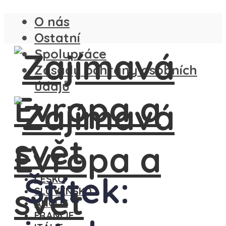
O nás
Ostatní
Spolupráce
Zásady ochrany osobních
údajů
Štítek:
ČESKO
SLOVENSKO
ANGLIE
FRANCIE