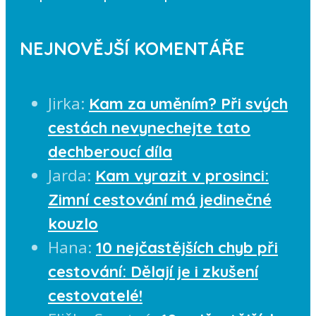
NEJNOVĚJŠÍ KOMENTÁŘE
Jirka
:
Kam za uměním? Při svých
cestách nevynechejte tato
dechberoucí díla
Jarda
:
Kam vyrazit v prosinci:
Zimní cestování má jedinečné
kouzlo
Hana
:
10 nejčastějších chyb při
cestování: Dělají je i zkušení
cestovatelé!