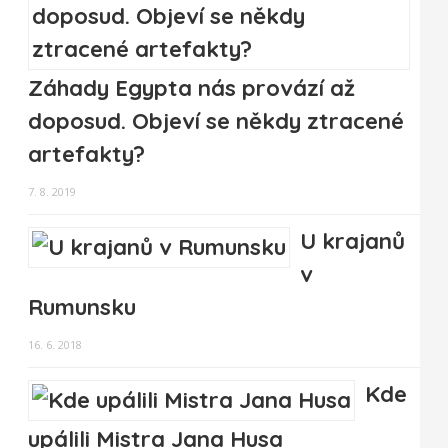
Záhady Egypta nás provází až
doposud. Objeví se někdy ztracené
artefakty?
7. 8. 2019
U krajanů
v
Rumunsku
16. 6. 2018
Kde
upálili Mistra Jana Husa