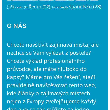
španělsko
(28)
Řecko
(22)
(16)
česko
(9)
Švýcarsko
(8)
O NÁS
Chcete navštívit zajímavá místa, ale
nechce se Vám vylézat z postele?
Chcete výklad profesionálního
průvodce, ale máte hluboko do
kapsy? Máme pro Vás řešení, stačí
pravidelně navštěvovat tento web,
kde články o zajímavých místech
nejen z Evropy zveřejňujeme každý
den a vy se tak můžete za jedno