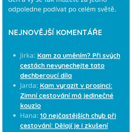
odpoledne podívat po celém světě.
NEJNOVĚJŠÍ KOMENTÁŘE
Jirka
:
Kam za uměním? Při svých
cestách nevynechejte tato
dechberoucí díla
Jarda
:
Kam vyrazit v prosinci:
Zimní cestování má jedinečné
kouzlo
Hana
:
10 nejčastějších chyb při
cestování: Dělají je i zkušení