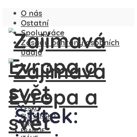
O nás
Ostatní
Spolupráce
Zásady ochrany osobních
údajů
Štítek:
ČESKO
SLOVENSKO
ANGLIE
FRANCIE