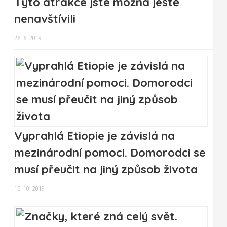
Tyto atrakce jste možná ještě
nenavštívili
26. 6. 2019
Vyprahlá Etiopie je závislá na
mezinárodní pomoci. Domorodci se
musí přeučit na jiný způsob života
15. 10. 2019