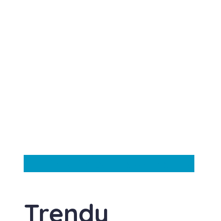
Anglie
Itálie
Španělsko
Ze světa
Trendy