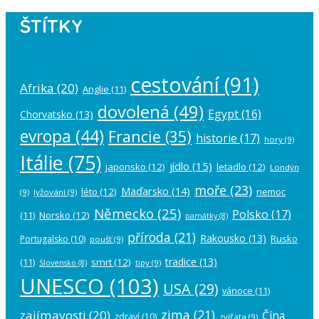
ŠTÍTKY
cestování
(91)
Afrika
(20)
Anglie
(11)
dovolená
(49)
Egypt
(16)
Chorvatsko
(13)
evropa
(44)
Francie
(35)
historie
(17)
hory
(9)
Itálie
(75)
jídlo
(15)
japonsko
(12)
letadlo
(12)
Londýn
moře
(23)
Maďarsko
(14)
léto
(12)
nemoc
(9)
lyžování
(9)
Německo
(25)
Polsko
(17)
(11)
Norsko
(12)
památky
(8)
příroda
(21)
Rakousko
(13)
Rusko
Portugalsko
(10)
poušť
(9)
tradice
(13)
(11)
smrt
(12)
tipy
(9)
Slovensko
(8)
UNESCO
(103)
USA
(29)
vánoce
(11)
zima
(21)
zajímavosti
(20)
Čína
zdraví
(10)
zvířata
(9)