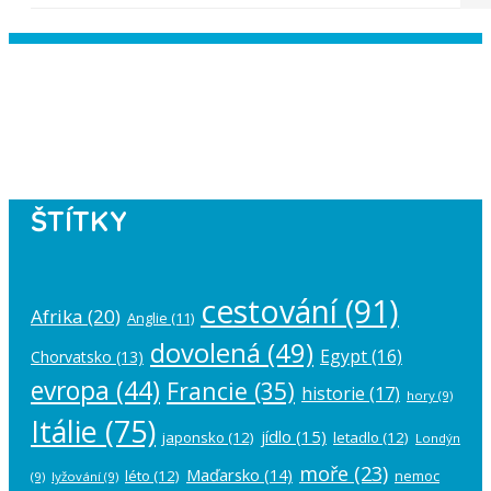
Instagram has returned empty data.
Please authorize your Instagram
account in the
plugin settings
.
ŠTÍTKY
cestování
(91)
Afrika
(20)
Anglie
(11)
dovolená
(49)
Egypt
(16)
Chorvatsko
(13)
evropa
(44)
Francie
(35)
historie
(17)
hory
(9)
Itálie
(75)
jídlo
(15)
japonsko
(12)
letadlo
(12)
Londýn
moře
(23)
Maďarsko
(14)
léto
(12)
nemoc
(9)
lyžování
(9)