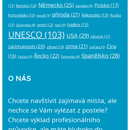
Německo
(25)
Polsko
(17)
(11)
Norsko
(12)
památky
(8)
příroda
(21)
Rakousko
(13)
Rusko
Portugalsko
(10)
poušť
(9)
tradice
(13)
(11)
smrt
(12)
tipy
(9)
Slovensko
(8)
UNESCO
(103)
USA
(29)
vánoce
(11)
zima
(21)
zajímavosti
(20)
Čína
zdraví
(10)
zvířata
(9)
španělsko
(28)
Řecko
(22)
(16)
česko
(9)
Švýcarsko
(8)
O NÁS
Chcete navštívit zajímavá místa, ale
nechce se Vám vylézat z postele?
Chcete výklad profesionálního
průvodce, ale máte hluboko do