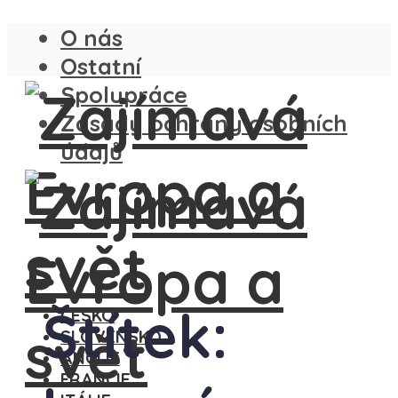
O nás
Ostatní
Spolupráce
Zásady ochrany osobních
údajů
Štítek:
ČESKO
SLOVENSKO
ANGLIE
FRANCIE