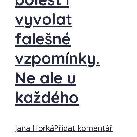
vyvolat
falešné
vzpomínky.
Ne ale u
každého
Jana Horká
Přidat komentář