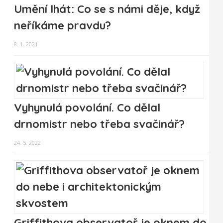
Umění lhát: Co se s námi děje, když
neříkáme pravdu?
8. 1. 2021
Vyhynulá povolání. Co dělal
drnomistr nebo třeba svačinář?
24. 5. 2022
Griffithova observatoř je oknem do