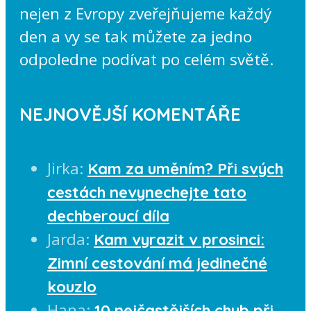
nejen z Evropy zveřejňujeme každý
den a vy se tak můžete za jedno
odpoledne podívat po celém světě.
NEJNOVĚJŠÍ KOMENTÁŘE
Jirka
:
Kam za uměním? Při svých
cestách nevynechejte tato
dechberoucí díla
Jarda
:
Kam vyrazit v prosinci:
Zimní cestování má jedinečné
kouzlo
Hana
:
10 nejčastějších chyb při