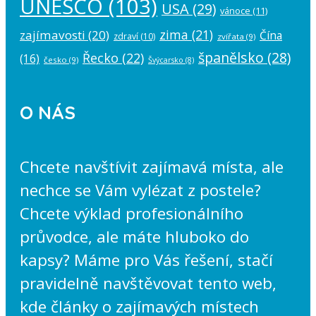
UNESCO
(103)
USA
(29)
vánoce
(11)
zima
(21)
zajímavosti
(20)
Čína
zdraví
(10)
zvířata
(9)
španělsko
(28)
Řecko
(22)
(16)
česko
(9)
Švýcarsko
(8)
O NÁS
Chcete navštívit zajímavá místa, ale
nechce se Vám vylézat z postele?
Chcete výklad profesionálního
průvodce, ale máte hluboko do
kapsy? Máme pro Vás řešení, stačí
pravidelně navštěvovat tento web,
kde články o zajímavých místech