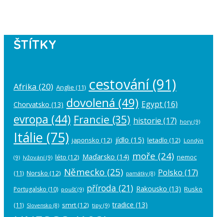
account in the
plugin settings
.
ŠTÍTKY
cestování
(91)
Afrika
(20)
Anglie
(11)
dovolená
(49)
Egypt
(16)
Chorvatsko
(13)
evropa
(44)
Francie
(35)
historie
(17)
hory
(9)
Itálie
(75)
jídlo
(15)
japonsko
(12)
letadlo
(12)
Londýn
moře
(24)
Maďarsko
(14)
léto
(12)
nemoc
(9)
lyžování
(9)
Německo
(25)
Polsko
(17)
(11)
Norsko
(12)
památky
(8)
příroda
(21)
Rakousko
(13)
Rusko
Portugalsko
(10)
poušť
(9)
tradice
(13)
(11)
smrt
(12)
tipy
(9)
Slovensko
(8)