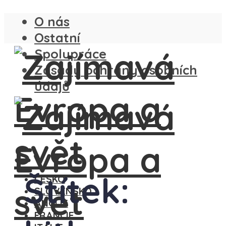
O nás
Ostatní
Spolupráce
Zásady ochrany osobních
údajů
Štítek:
ČESKO
SLOVENSKO
ANGLIE
FRANCIE