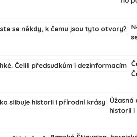
ho p
N
s
Č
Č
Úžasná 
historii 