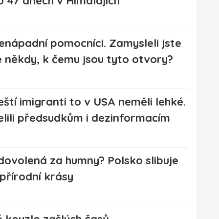
o 47 dnech v Himálajích
enápadní pomocníci. Zamysleli jste
e někdy, k čemu jsou tyto otvory?
eští imigranti to v USA neměli lehké.
elili předsudkům i dezinformacím
dovolená za humny? Polsko slibuje
i přírodní krásy