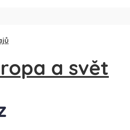
ajů
z