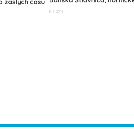
Banská Štiavnica, hornick
8. 6. 2018
ease authorize your Instagram account in