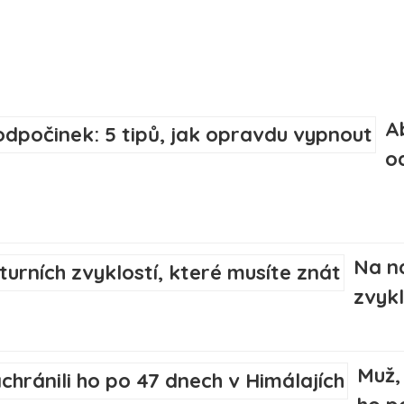
A
o
Na n
zvykl
Muž, 