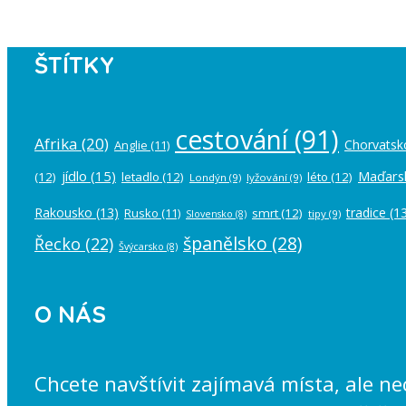
ŠTÍTKY
cestování
(91)
Afrika
(20)
Chorvatsk
Anglie
(11)
jídlo
(15)
Maďars
(12)
letadlo
(12)
léto
(12)
Londýn
(9)
lyžování
(9)
Rakousko
(13)
tradice
(13
Rusko
(11)
smrt
(12)
tipy
(9)
Slovensko
(8)
španělsko
(28)
Řecko
(22)
Švýcarsko
(8)
O NÁS
Chcete navštívit zajímavá místa, ale n