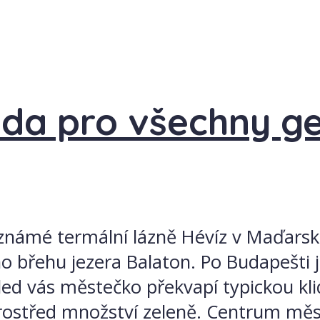
voda pro všechny g
známé termální lázně Hévíz v Maďarsk
o břehu jezera Balaton. Po Budapešti j
led vás městečko překvapí typickou kl
ostřed množství zeleně. Centrum měs