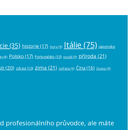
Itálie
(75)
cie
(35)
historie
(17)
japonsko
hory
(9)
příroda
(21)
Polsko
(17)
Portugalsko
(10)
poušť
(9)
ky
(8)
zima
(21)
ti
(20)
Čína
(16)
zdraví
(10)
zvířata
(9)
česko
(9)
lad profesionálního průvodce, ale máte