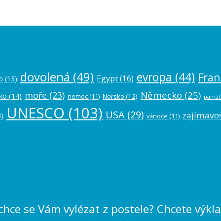
dovolená
(49)
evropa
(44)
Fran
Egypt
(16)
o
(13)
Německo
(25)
moře
(23)
ko
(14)
nemoc
(11)
Norsko
(12)
památ
UNESCO
(103)
USA
(29)
zajímavos
)
vánoce
(11)
echce se Vám vylézat z postele? Chcete výk