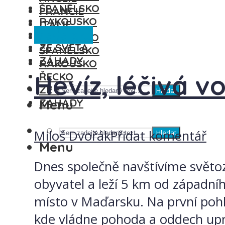
ŠPANĚLSKO
FRANCIE
RAKOUSKO
ITÁLIE
Maďarsko
ŘECKO
MAĎARSKO
ZE SVĚTA
ŠPANĚLSKO
ZÁHADY
RAKOUSKO
Hevíz, léčivá 
ŘECKO
ZE SVĚTA
Hledat
ZÁHADY
Menu
Miloš Dvořák
Přidat komentář
Hledat
Menu
Dnes společně navštívíme světo
obyvatel a leží 5 km od západníh
místo v Maďarsku. Na první poh
kde vládne pohoda a oddech upr