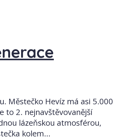
enerace
u. Městečko Hevíz má asi 5.000
e to 2. nejnavštěvovanější
idnou lázeňskou atmosférou,
tečka kolem...