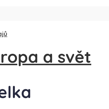
ajů
elka