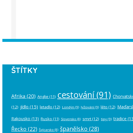
Instagram has returned empty data. Pl
ŠTÍTKY
cestování
(91)
Afrika
(20)
Chorvatsk
Anglie
(11)
jídlo
(15)
Maďars
(12)
letadlo
(12)
léto
(12)
Londýn
(9)
lyžování
(9)
Rakousko
(13)
tradice
(13
Rusko
(11)
smrt
(12)
tipy
(9)
Slovensko
(8)
španělsko
(28)
Řecko
(22)
Švýcarsko
(8)