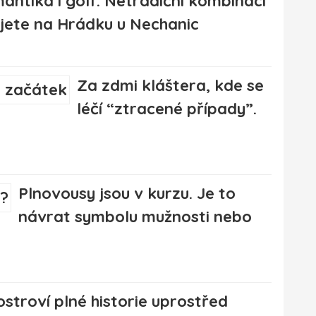
antika i golf. Netradiční kombinaci
ijete na Hrádku u Nechanic
Za zdmi kláštera, kde se
léčí “ztracené případy”.
Plnovousy jsou v kurzu. Je to
návrat symbolu mužnosti nebo
ostroví plné historie uprostřed