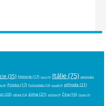
 the
plugin settings
.
Itálie
(75)
cie
(35)
historie
(17)
japonsko
hory
(9)
příroda
(21)
Polsko
(17)
Portugalsko
(10)
poušť
(9)
ky
(8)
zima
(21)
ti
(20)
Čína
(16)
zdraví
(10)
zvířata
(9)
česko
(9)