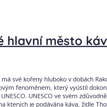
é hlavní město ká
dni má své kořeny hluboko v dobách Ra
ětovým fenoménem, který vyústil doko
 UNESCO. UNESCO ve svém zdůvodnění 
a kterých je podávána káva, židle Tho