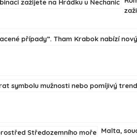
Rom
zaž
Malta, sou