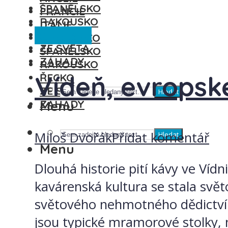
ŠPANĚLSKO
FRANCIE
RAKOUSKO
ITÁLIE
Rakousko
ŘECKO
MAĎARSKO
ZE SVĚTA
ŠPANĚLSKO
ZÁHADY
RAKOUSKO
Vídeň, evropsk
ŘECKO
ZE SVĚTA
Hledat
ZÁHADY
Menu
Miloš Dvořák
Přidat komentář
Hledat
Menu
Dlouhá historie pití kávy ve Ví
kavárenská kultura se stala sv
světového nehmotného dědictví
jsou typické mramorové stolky, n