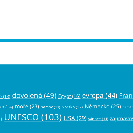
ease authorize your Instagram account in
dovolená
(49)
evropa
(44)
Fran
Egypt
(16)
o
(13)
Německo
(25)
moře
(23)
ko
(14)
nemoc
(11)
Norsko
(12)
památ
UNESCO
(103)
USA
(29)
zajímavos
)
vánoce
(11)