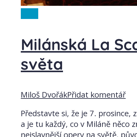
Itálie
Milánská La Sca
světa
Miloš Dvořák
Přidat komentář
Představte si, že je 7. prosince,
a je tu každý, co v Miláně něco 
nejslavnější opery na světě, pů