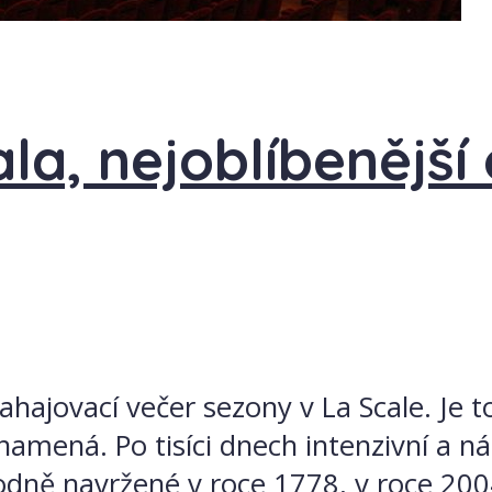
la, nejoblíbenější
 zahajovací večer sezony v La Scale. Je 
znamená. Po tisíci dnech intenzivní a 
vodně navržené v roce 1778, v roce 200