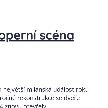
 operní scéna
to největší milánská událost roku
náročné rekonstrukce se dveře
4 znovu otevřely.