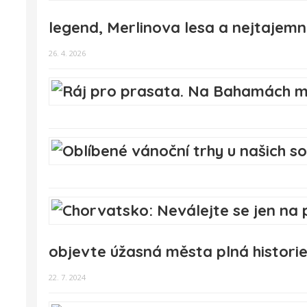
legend, Merlinova lesa a nejtajemn
26. 4. 2026
objevte úžasná města plná historie
22. 7. 2024