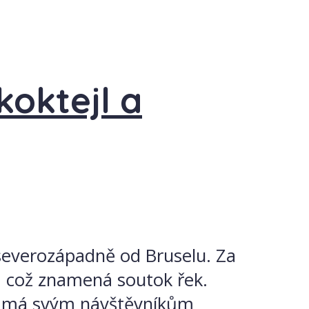
koktejl a
 severozápadně od Bruselu. Za
, což znamená soutok řek.
nt má svým návštěvníkům