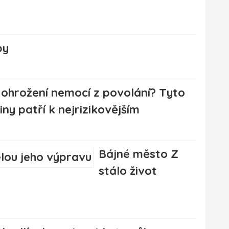
py
 ohrožení nemocí z povolání? Tyto
iny patří k nejrizikovějším
Bájné město Z
stálo život