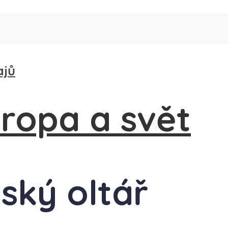
ajů
tský oltář