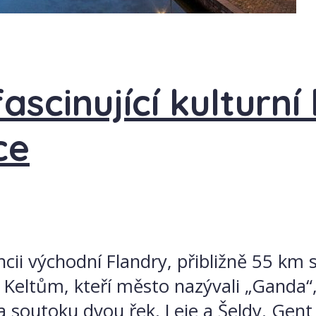
ascinující kulturní 
ce
ncii východní Flandry, přibližně 55 km
Keltům, kteří město nazývali „Ganda“
na soutoku dvou řek, Leie a Šeldy. Ge