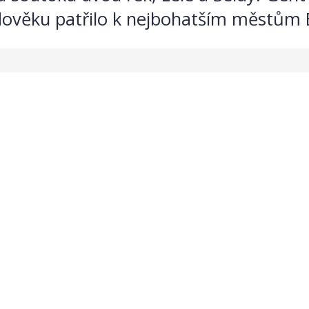
dověku patřilo k nejbohatším městům E