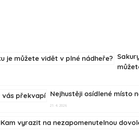
Sakury
můžete
Nejhustěji osídlené místo 
21. 4. 2026