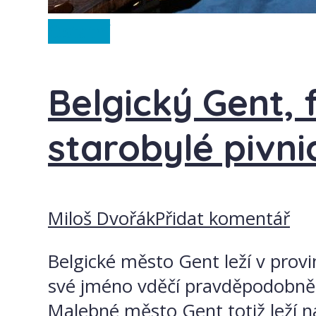
Ostatní
Belgický Gent, f
starobylé pivni
Miloš Dvořák
Přidat komentář
Belgické město Gent leží v provi
své jméno vděčí pravděpodobně 
Malebné město Gent totiž leží 