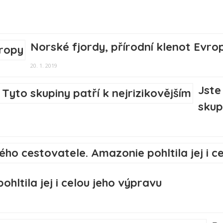
Norské fjordy, přírodní klenot Evro
20. 1. 2019
Jste
skup
hltila jej i celou jeho výpravu