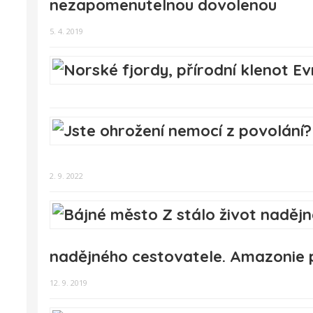
nezapomenutelnou dovolenou
5. 4. 2019
2. 9. 2022
nadějného cestovatele. Amazonie po
12. 9. 2019