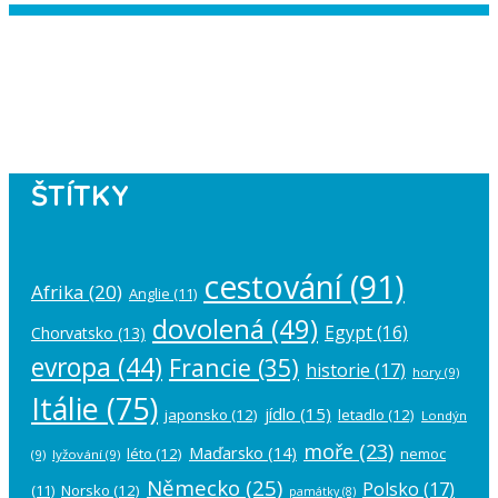
Instagram has returned empty data.
Please authorize your Instagram
account in the
plugin settings
.
ŠTÍTKY
cestování
(91)
Afrika
(20)
Anglie
(11)
dovolená
(49)
Egypt
(16)
Chorvatsko
(13)
evropa
(44)
Francie
(35)
historie
(17)
hory
(9)
Itálie
(75)
jídlo
(15)
japonsko
(12)
letadlo
(12)
Londýn
moře
(23)
Maďarsko
(14)
léto
(12)
nemoc
(9)
lyžování
(9)
Německo
(25)
Polsko
(17)
(11)
Norsko
(12)
památky
(8)