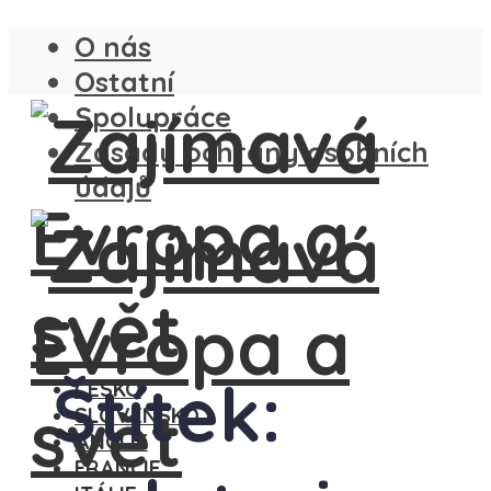
O nás
Ostatní
Spolupráce
Zásady ochrany osobních
údajů
Štítek:
ČESKO
SLOVENSKO
ANGLIE
FRANCIE