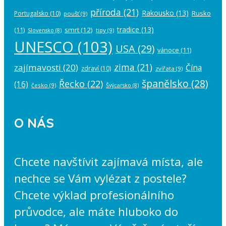
příroda
(21)
Rakousko
(13)
Rusko
Portugalsko
(10)
poušť
(9)
tradice
(13)
(11)
smrt
(12)
tipy
(9)
Slovensko
(8)
UNESCO
(103)
USA
(29)
vánoce
(11)
zima
(21)
zajímavosti
(20)
Čína
zdraví
(10)
zvířata
(9)
španělsko
(28)
Řecko
(22)
(16)
česko
(9)
Švýcarsko
(8)
O NÁS
Chcete navštívit zajímavá místa, ale
nechce se Vám vylézat z postele?
Chcete výklad profesionálního
průvodce, ale máte hluboko do