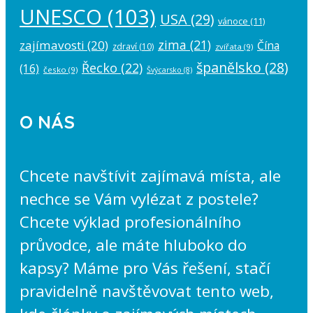
UNESCO
(103)
USA
(29)
vánoce
(11)
zima
(21)
zajímavosti
(20)
Čína
zdraví
(10)
zvířata
(9)
španělsko
(28)
Řecko
(22)
(16)
česko
(9)
Švýcarsko
(8)
O NÁS
Chcete navštívit zajímavá místa, ale
nechce se Vám vylézat z postele?
Chcete výklad profesionálního
průvodce, ale máte hluboko do
kapsy? Máme pro Vás řešení, stačí
pravidelně navštěvovat tento web,