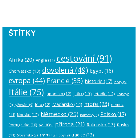
account in the
plugin settings
.
ŠTÍTKY
cestování
(91)
Afrika
(20)
Anglie
(11)
dovolená
(49)
Egypt
(16)
Chorvatsko
(13)
evropa
(44)
Francie
(35)
historie
(17)
hory
(9)
Itálie
(75)
jídlo
(15)
japonsko
(12)
letadlo
(12)
Londýn
moře
(23)
Maďarsko
(14)
léto
(12)
nemoc
(9)
lyžování
(9)
Německo
(25)
Polsko
(17)
(11)
Norsko
(12)
památky
(8)
příroda
(21)
Rakousko
(13)
Rusko
Portugalsko
(10)
poušť
(9)
tradice
(13)
(11)
smrt
(12)
tipy
(9)
Slovensko
(8)