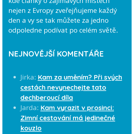
kde články o zajímavých místech
nejen z Evropy zveřejňujeme každý
den a vy se tak můžete za jedno
odpoledne podívat po celém světě.
NEJNOVĚJŠÍ KOMENTÁŘE
Jirka
:
Kam za uměním? Při svých
cestách nevynechejte tato
dechberoucí díla
Jarda
:
Kam vyrazit v prosinci:
Zimní cestování má jedinečné
kouzlo