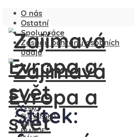
O nás
Ostatní
Spolupráce
Zásady ochrany osobních
údajů
Štítek:
ČESKO
SLOVENSKO
ANGLIE
FRANCIE