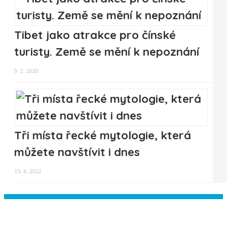
Tibet jako atrakce pro čínské
turisty. Země se mění k nepoznání
9. 2. 2020
Tři místa řecké mytologie, která
můžete navštívit i dnes
15. 6. 2022
Instagram has returned empty data.
Please authorize your Instagram