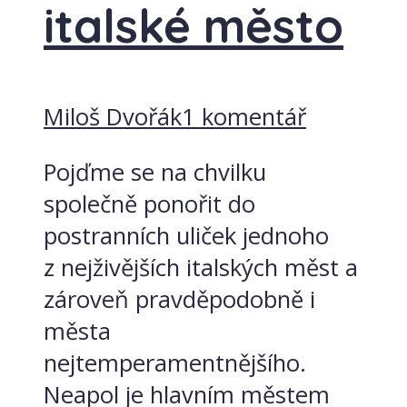
italské město
Miloš Dvořák
1 komentář
Pojďme se na chvilku
společně ponořit do
postranních uliček jednoho
z nejživějších italských měst a
zároveň pravděpodobně i
města
nejtemperamentnějšího.
Neapol je hlavním městem