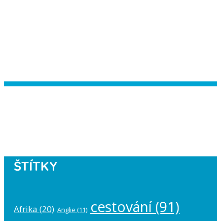
Instagram has returned empty data.
Please authorize your Instagram
account in the
plugin settings
.
ŠTÍTKY
cestování
(91)
Afrika
(20)
Anglie
(11)