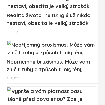
Realita života Inuitů: iglú už nikdo
nestaví, obezita je velký strašák
11. 6. 2021
Nepříjemný bruxismus: Může vám
zničit zuby a způsobit migrény
6. 12. 2021