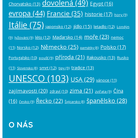
dovolená
(49)
Egypt
(16)
Chorvatsko
(13)
evropa
(44)
Francie
(35)
historie
(17)
hory
(9)
Itálie
(75)
jídlo
(15)
japonsko
(12)
letadlo
(12)
Londýn
moře
(23)
Maďarsko
(14)
léto
(12)
nemoc
(9)
lyžování
(9)
Německo
(25)
Polsko
(17)
(11)
Norsko
(12)
památky
(8)
příroda
(21)
Rakousko
(13)
Rusko
Portugalsko
(10)
poušť
(9)
tradice
(13)
(11)
smrt
(12)
tipy
(9)
Slovensko
(8)
UNESCO
(103)
USA
(29)
vánoce
(11)
zima
(21)
zajímavosti
(20)
Čína
zdraví
(10)
zvířata
(9)
španělsko
(28)
Řecko
(22)
(16)
česko
(9)
Švýcarsko
(8)
O NÁS