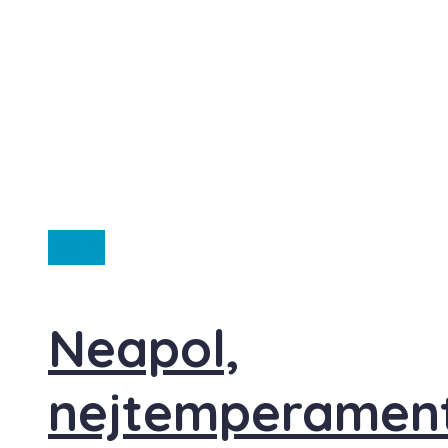
Itálie
Neapol,
nejtemperament