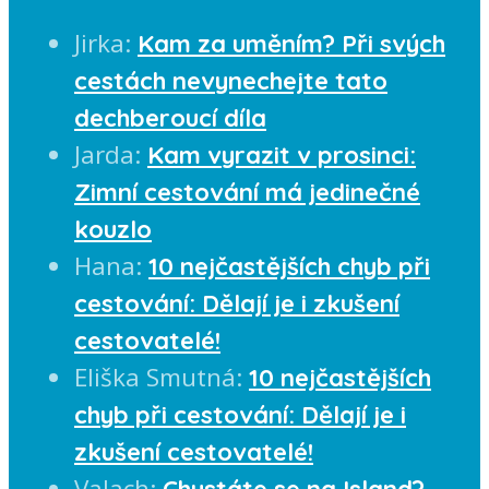
Jirka
:
Kam za uměním? Při svých
cestách nevynechejte tato
dechberoucí díla
Jarda
:
Kam vyrazit v prosinci:
Zimní cestování má jedinečné
kouzlo
Hana
:
10 nejčastějších chyb při
cestování: Dělají je i zkušení
cestovatelé!
Eliška Smutná
:
10 nejčastějších
chyb při cestování: Dělají je i
zkušení cestovatelé!
Valach
:
Chystáte se na Island?