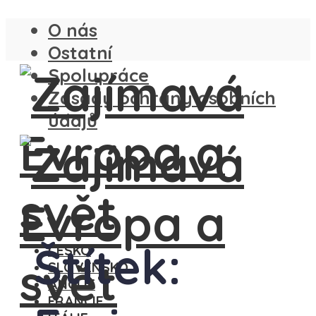
O nás
Ostatní
Spolupráce
Zásady ochrany osobních
údajů
Štítek:
ČESKO
SLOVENSKO
ANGLIE
FRANCIE