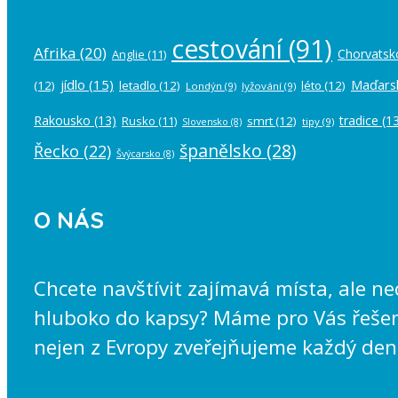
cestování
(91)
Afrika
(20)
Chorvatsk
Anglie
(11)
jídlo
(15)
Maďars
(12)
letadlo
(12)
léto
(12)
Londýn
(9)
lyžování
(9)
Rakousko
(13)
tradice
(13
Rusko
(11)
smrt
(12)
tipy
(9)
Slovensko
(8)
španělsko
(28)
Řecko
(22)
Švýcarsko
(8)
O NÁS
Chcete navštívit zajímavá místa, ale n
hluboko do kapsy? Máme pro Vás řešení
nejen z Evropy zveřejňujeme každý den