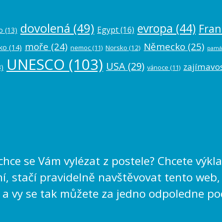
dovolená
(49)
evropa
(44)
Fran
Egypt
(16)
o
(13)
moře
(24)
Německo
(25)
ko
(14)
nemoc
(11)
Norsko
(12)
pamá
UNESCO
(103)
USA
(29)
zajímavos
)
vánoce
(11)
echce se Vám vylézat z postele? Chcete výk
, stačí pravidelně navštěvovat tento web,
 a vy se tak můžete za jedno odpoledne po