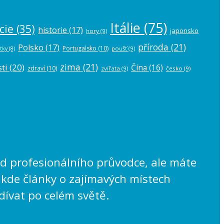
Itálie
(75)
cie
(35)
historie
(17)
japonsko
hory
(9)
příroda
(21)
Polsko
(17)
Portugalsko
(10)
poušť
(9)
tky
(8)
zima
(21)
ti
(20)
Čína
(16)
zdraví
(10)
zvířata
(9)
česko
(9)
lad profesionálního průvodce, ale máte
 kde články o zajímavých místech
dívat po celém světě.