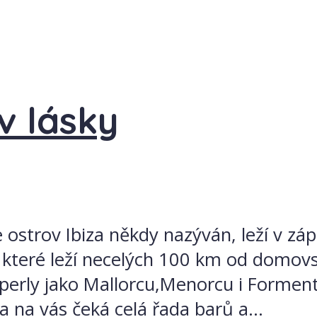
ov lásky
 je ostrov Ibiza někdy nazýván, leží v 
, které leží necelých 100 km od domo
ké perly jako Mallorcu,Menorcu i Formen
 na vás čeká celá řada barů a...