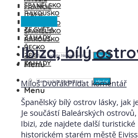
ŠPANĚLSKO
FRANCIE
RAKOUSKO
ITÁLIE
Španělsko
ŘECKO
MAĎARSKO
ZE SVĚTA
ŠPANĚLSKO
ZÁHADY
RAKOUSKO
Ibiza, bílý ostr
ŘECKO
ZE SVĚTA
Hledat
ZÁHADY
Menu
Miloš Dvořák
Přidat komentář
Hledat
Menu
Španělský bílý ostrov lásky, jak
Je součástí Baleárských ostrovů
Ibizi, zde najdete další turistic
historickém starém městě Eivissa