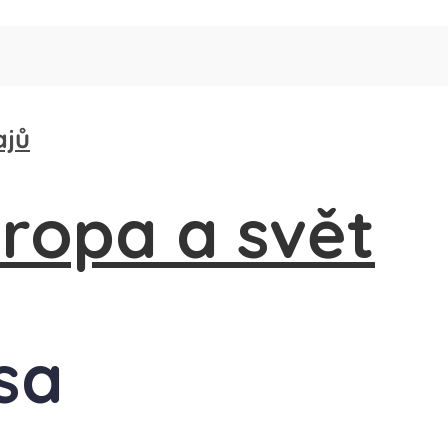
ajů
ssa