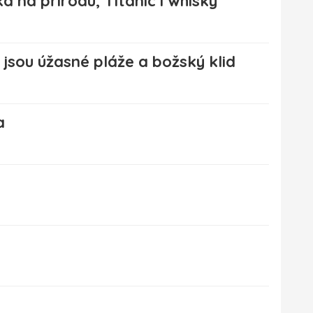
á na přírodu, Titanic i whisky
jsou úžasné pláže a božský klid
a