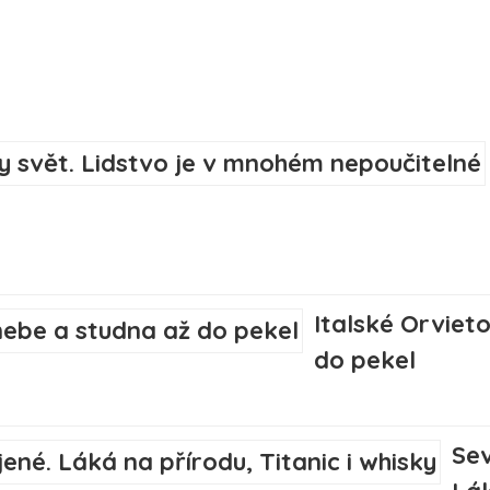
Italské Orviet
do pekel
Sev