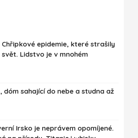
Chřipkové epidemie, které strašily
svět. Lidstvo je v mnohém
o, dóm sahající do nebe a studna až
erní Irsko je neprávem opomíjené.