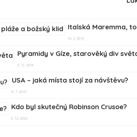
Lák
Italská Maremma, to 
14. 2. 2019
Pyramidy v Gíze, starověký div svět
3. 11. 2018
USA – jaká místa stojí za návštěvu?
8. 7. 2019
Kdo byl skutečný Robinson Crusoe?
5. 12. 2022